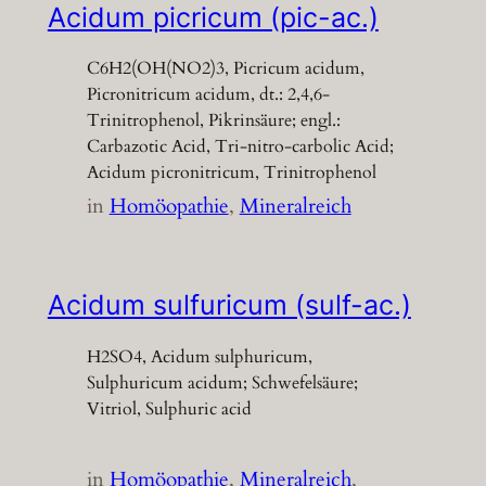
Acidum picricum (pic-ac.)
C6H2(OH(NO2)3, Picricum acidum,
Picronitricum acidum, dt.: 2,4,6-
Trinitrophenol, Pikrinsäure; engl.:
Carbazotic Acid, Tri-nitro-carbolic Acid;
Acidum picronitricum, Trinitrophenol
in
Homöopathie
, 
Mineralreich
Acidum sulfuricum (sulf-ac.)
H2SO4, Acidum sulphuricum,
Sulphuricum acidum; Schwefelsäure;
Vitriol, Sulphuric acid
in
Homöopathie
, 
Mineralreich
, 