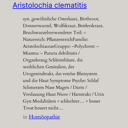
Aristolochia clematitis
syn. gewöhnliche Osterluzei, Birthroot,
Donnerwurzel, Wolfskraut, Bettlerskraut,
Bruchwurzelverwendeter Teil: –
Naturreich: PflanzenreichFamilie:
AristolochiaceaeGruppe: –Polychrest: –
Miasma: – Puncta debilitatis /
Organbezug Schleimhäute, die
weiblichen Genitalien, der
Urogenitaltrakt, das venöse Blutsystem
und die Haut Symptome Psyche: Schlaf
Schmerzen Nase Magen / Darm /
Verdauung Haut Niere / Harntrakt / Urin
Gyn Modalitäten < schlechter… > besser
Trost bessert nicht…
in
Homöopathie