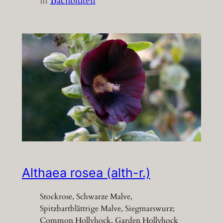
in
Bachblüten
Althaea rosea (alth-r.)
Stockrose, Schwarze Malve,
Spitzbartblättrige Malve, Siegmarswurz;
Common Hollyhock, Garden Hollyhock