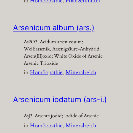
in
Homöopathie
, 
Pflanzenmittel
Arsenicum album (ars.)
As2O3, Acidum arsenicosum;
Weißarsenik, Arsenigsäure-Anhydrid,
Arsen(III)oxid; White Oxide of Arsenic,
Arsenic Trioxide
in
Homöopathie
, 
Mineralreich
Arsenicum iodatum (ars-i.)
AsJ3; Arsentrijodid; Iodide of Arsenic
in
Homöopathie
, 
Mineralreich