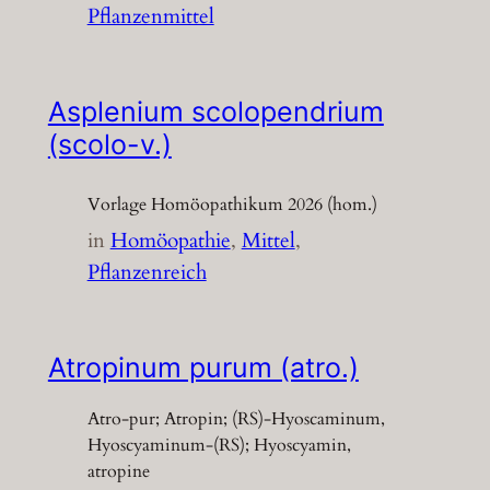
Pflanzenmittel
Asplenium scolopendrium
(scolo-v.)
Vorlage Homöopathikum 2026 (hom.)
in
Homöopathie
, 
Mittel
, 
Pflanzenreich
Atropinum purum (atro.)
Atro-pur; Atropin; (RS)-Hyoscaminum,
Hyoscyaminum-(RS); Hyoscyamin,
atropine