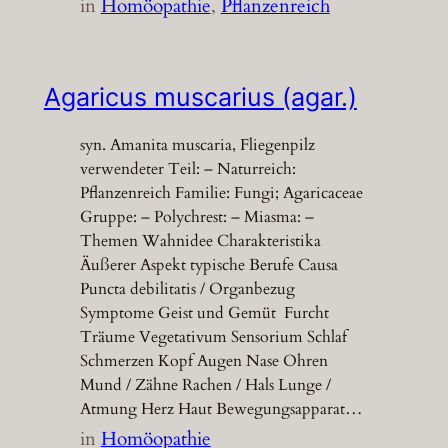
in
Homöopathie
, 
Pflanzenreich
Agaricus muscarius (agar.)
syn. Amanita muscaria, Fliegenpilz
verwendeter Teil: – Naturreich:
Pflanzenreich Familie: Fungi; Agaricaceae
Gruppe: – Polychrest: – Miasma: –
Themen Wahnidee Charakteristika
Äußerer Aspekt typische Berufe Causa
Puncta debilitatis / Organbezug
Symptome Geist und Gemüt Furcht
Träume Vegetativum Sensorium Schlaf
Schmerzen Kopf Augen Nase Ohren
Mund / Zähne Rachen / Hals Lunge /
Atmung Herz Haut Bewegungsapparat…
in
Homöopathie