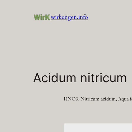
Zum
Inhalt
wirkungen.info
springen
Acidum nitricum (
HNO3, Nitricum acidum, Aqua fort