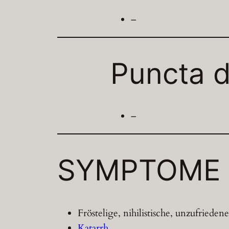
–
Puncta d
–
SYMPTOME
Fröstelige, nihilistische, unzufried
Katarrh