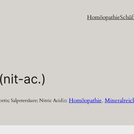
Homöopathie
Schüß
nit-ac.)
in
Homöopathie
, 
Mineralreic
is; Salpetersäure; Nitric Acid