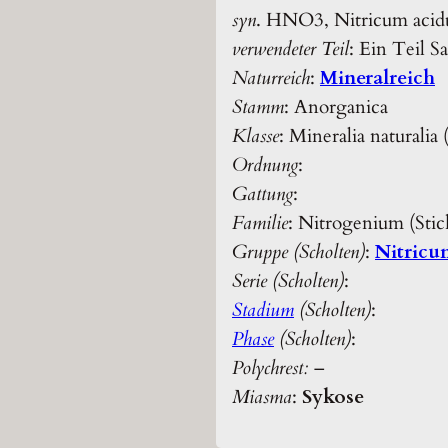
syn
. HNO3, Nitricum acidu
verwendeter Teil
: Ein Teil S
Naturreich
:
Mineralreich
Stamm
: Anorganica
Klasse
: Mineralia naturalia
Ordnung
:
Gattung
:
Familie
: Nitrogenium (Stick
Gruppe (Scholten)
:
Nitric
Serie (Scholten)
:
Stadium
(Scholten)
:
Phase
(Scholten)
:
Polychrest:
–
Miasma
:
Sykose