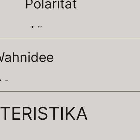
Polarität
↔
Wahnidee
–
TERISTIKA