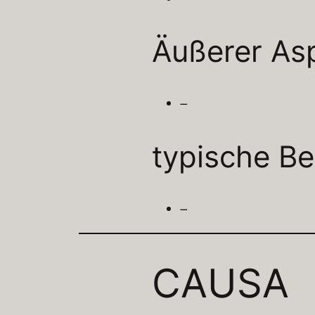
Äußerer As
–
typische Be
–
CAUSA