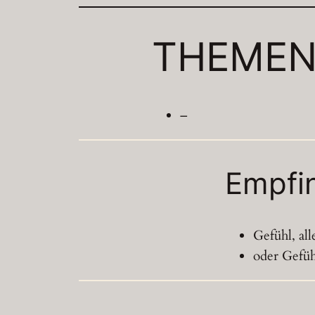
THEME
–
Empfi
Gefühl, al
oder Gefüh