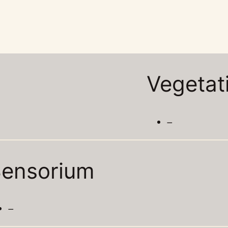
Vegetat
–
ensorium
–