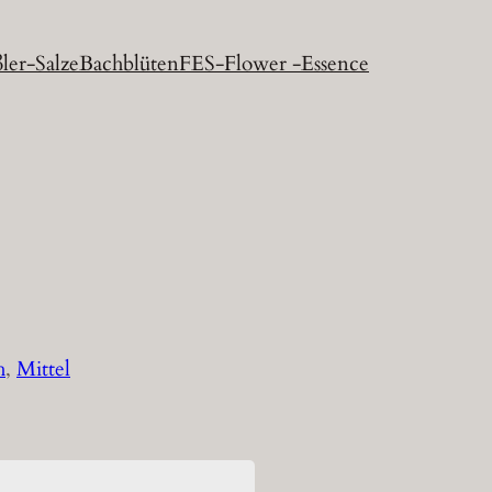
ler-Salze
Bachblüten
FES-Flower -Essence
h
, 
Mittel