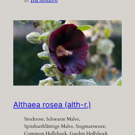
in
Bachblüten
Althaea rosea (alth-r.)
Stockrose, Schwarze Malve,
Spitzbartblättrige Malve, Siegmarswurz;
Common Hollyhock, Garden Hollyhock