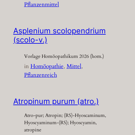
Pflanzenmittel
Asplenium scolopendrium
(scolo-v.)
Vorlage Homöopathikum 2026 (hom.)
in
Homöopathie
, 
Mittel
, 
Pflanzenreich
Atropinum purum (atro.)
Atro-pur; Atropin; (RS)-Hyoscaminum,
Hyoscyaminum-(RS); Hyoscyamin,
atropine