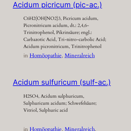
Acidum picricum (pic-ac.)
C6H2(OH(NO2)3, Picricum acidum,
Picronitricum acidum, dt.: 2,4,6-
Trinitrophenol, Pikrinsäure; engl.:
Carbazotic Acid, Tri-nitro-carbolic Acid;
Acidum picronitricum, Trinitrophenol
in
Homöopathie
, 
Mineralreich
Acidum sulfuricum (sulf-ac.)
H2SO4, Acidum sulphuricum,
Sulphuricum acidum; Schwefelsäure;
Vitriol, Sulphuric acid
in
Homöopathie
, 
Mineralreich
, 