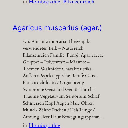
in
Homöopathie
, 
Pflanzenreich
Agaricus muscarius (agar.)
syn. Amanita muscaria, Fliegenpilz
verwendeter Teil: – Naturreich:
Pflanzenreich Familie: Fungi; Agaricaceae
Gruppe: – Polychrest: – Miasma: –
Themen Wahnidee Charakteristika
Äußerer Aspekt typische Berufe Causa
Puncta debilitatis / Organbezug
Symptome Geist und Gemüt Furcht
Träume Vegetativum Sensorium Schlaf
Schmerzen Kopf Augen Nase Ohren
Mund / Zähne Rachen / Hals Lunge /
Atmung Herz Haut Bewegungsapparat…
in
Homöopathie