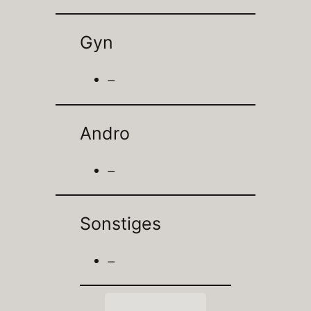
Gyn
–
Andro
–
Sonstiges
–