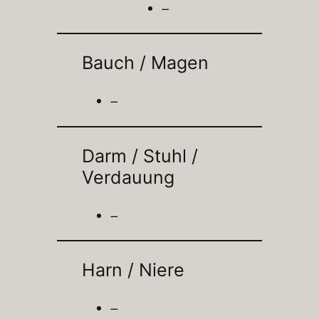
–
Bauch / Magen
–
Darm / Stuhl /
Verdauung
–
Harn / Niere
–