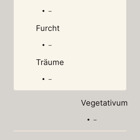
–
Furcht
–
Träume
–
Vegetativum
–