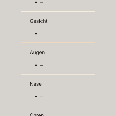
–
Gesicht
–
Augen
–
Nase
–
Ohren