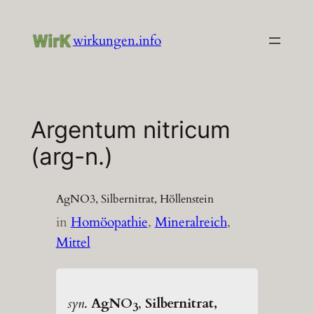
Zum
Inhalt
wirkungen.info
springen
Argentum nitricum
(arg-n.)
AgNO3, Silbernitrat, Höllenstein
in
Homöopathie
, 
Mineralreich
, 
Mittel
syn
.
AgNO
,
Silbernitrat,
3