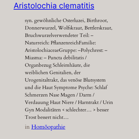
Aristolochia clematitis
syn. gewöhnliche Osterluzei, Birthroot,
Donnerwurzel, Wolfskraut, Bettlerskraut,
Bruchwurzelverwendeter Teil: –
Naturreich: PflanzenreichFamilie:
AristolochiaceaeGruppe: –Polychrest: –
Miasma: – Puncta debilitatis /
Organbezug Schleimhäute, die
weiblichen Genitalien, der
Urogenitaltrakt, das venöse Blutsystem
und die Haut Symptome Psyche: Schlaf
Schmerzen Nase Magen / Darm /
Verdauung Haut Niere / Harntrakt / Urin
Gyn Modalitäten < schlechter… > besser
Trost bessert nicht…
in
Homöopathie