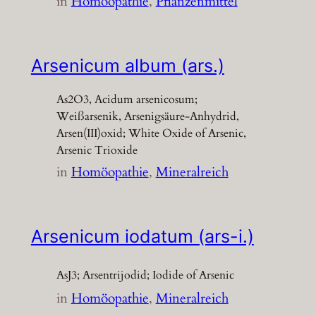
in
Homöopathie
, 
Pflanzenmittel
Arsenicum album (ars.)
As2O3, Acidum arsenicosum;
Weißarsenik, Arsenigsäure-Anhydrid,
Arsen(III)oxid; White Oxide of Arsenic,
Arsenic Trioxide
in
Homöopathie
, 
Mineralreich
Arsenicum iodatum (ars-i.)
AsJ3; Arsentrijodid; Iodide of Arsenic
in
Homöopathie
, 
Mineralreich