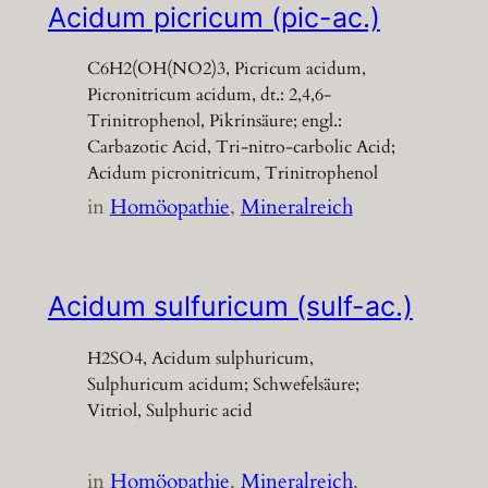
Acidum picricum (pic-ac.)
C6H2(OH(NO2)3, Picricum acidum,
Picronitricum acidum, dt.: 2,4,6-
Trinitrophenol, Pikrinsäure; engl.:
Carbazotic Acid, Tri-nitro-carbolic Acid;
Acidum picronitricum, Trinitrophenol
in
Homöopathie
, 
Mineralreich
Acidum sulfuricum (sulf-ac.)
H2SO4, Acidum sulphuricum,
Sulphuricum acidum; Schwefelsäure;
Vitriol, Sulphuric acid
in
Homöopathie
, 
Mineralreich
, 