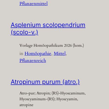
Pflanzenmittel
Asplenium scolopendrium
(scolo-v.)
Vorlage Homöopathikum 2026 (hom.)
in
Homöopathie
, 
Mittel
, 
Pflanzenreich
Atropinum purum (atro.)
Atro-pur; Atropin; (RS)-Hyoscaminum,
Hyoscyaminum-(RS); Hyoscyamin,
atropine