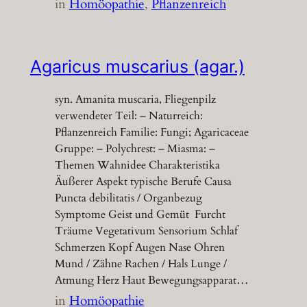
in
Homöopathie
, 
Pflanzenreich
Agaricus muscarius (agar.)
syn. Amanita muscaria, Fliegenpilz
verwendeter Teil: – Naturreich:
Pflanzenreich Familie: Fungi; Agaricaceae
Gruppe: – Polychrest: – Miasma: –
Themen Wahnidee Charakteristika
Äußerer Aspekt typische Berufe Causa
Puncta debilitatis / Organbezug
Symptome Geist und Gemüt Furcht
Träume Vegetativum Sensorium Schlaf
Schmerzen Kopf Augen Nase Ohren
Mund / Zähne Rachen / Hals Lunge /
Atmung Herz Haut Bewegungsapparat…
in
Homöopathie