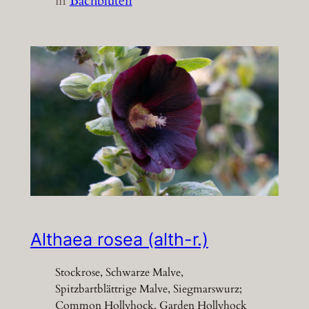
in
Bachblüten
Althaea rosea (alth-r.)
Stockrose, Schwarze Malve,
Spitzbartblättrige Malve, Siegmarswurz;
Common Hollyhock, Garden Hollyhock