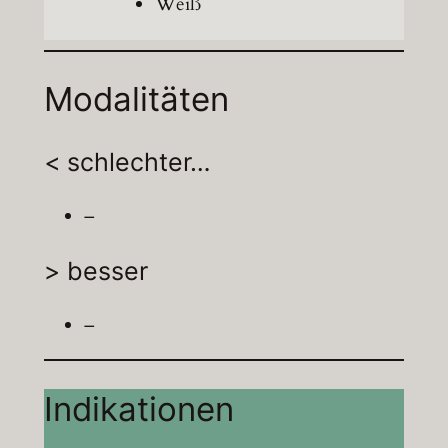
Weiß
Modalitäten
< schlechter…
–
> besser
–
Indikationen