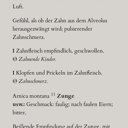
Luft.
Gefühl, als ob der Zahn aus dem Alveolus
herausgezwängt wird; pulsierender
Zahnschmerz.
I
Zahnfleisch empfindlich, geschwollen.
Θ
Zahnende Kinder.
I
Klopfen und Prickeln im Zahnfleisch.
Θ
Zahnschmerz.
11
Arnica montana
Zunge
usw.:
Geschmack: faulig; nach faulen Eiern;
bitter.
Beißende Empfindung auf der Zunge, mit