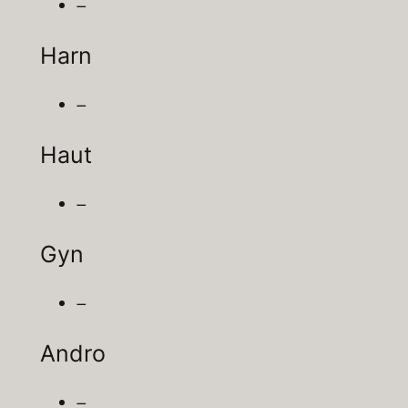
–
Harn
–
Haut
–
Gyn
–
Andro
–