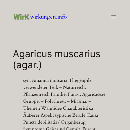
Zum
Inhalt
wirkungen.info
springen
Agaricus muscarius
(agar.)
syn. Amanita muscaria, Fliegenpilz
verwendeter Teil: – Naturreich:
Pflanzenreich Familie: Fungi; Agaricaceae
Gruppe: – Polychrest: – Miasma: –
Themen Wahnidee Charakteristika
Äußerer Aspekt typische Berufe Causa
Puncta debilitatis / Organbezug
Symptome Geist und Gemüt Furcht