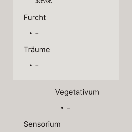
hervor.
Furcht
–
Träume
–
Vegetativum
–
Sensorium