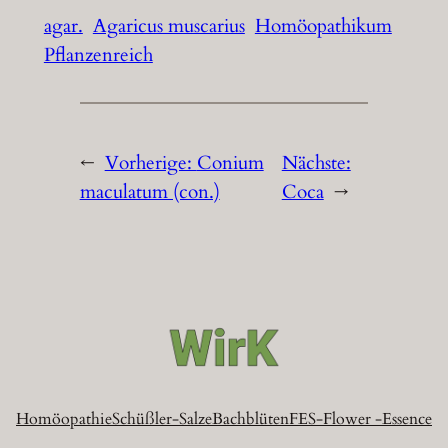
agar.
Agaricus muscarius
Homöopathikum
Pflanzenreich
←
Vorherige:
Conium
Nächste:
maculatum (con.)
Coca
→
Homöopathie
Schüßler-Salze
Bachblüten
FES-Flower -Essence