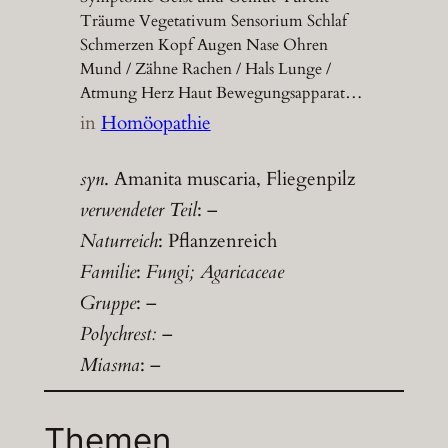
Träume Vegetativum Sensorium Schlaf
Schmerzen Kopf Augen Nase Ohren
Mund / Zähne Rachen / Hals Lunge /
Atmung Herz Haut Bewegungsapparat…
in
Homöopathie
syn
. Amanita muscaria, Fliegenpilz
verwendeter Teil
: –
Naturreich
: Pflanzenreich
Familie
:
Fungi; Agaricaceae
Gruppe
: –
Polychrest:
–
Miasma
: –
Themen