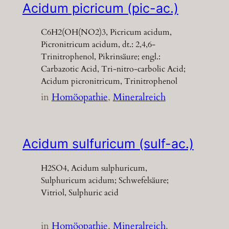
Acidum picricum (pic-ac.)
C6H2(OH(NO2)3, Picricum acidum,
Picronitricum acidum, dt.: 2,4,6-
Trinitrophenol, Pikrinsäure; engl.:
Carbazotic Acid, Tri-nitro-carbolic Acid;
Acidum picronitricum, Trinitrophenol
in
Homöopathie
, 
Mineralreich
Acidum sulfuricum (sulf-ac.)
H2SO4, Acidum sulphuricum,
Sulphuricum acidum; Schwefelsäure;
Vitriol, Sulphuric acid
in
Homöopathie
, 
Mineralreich
, 