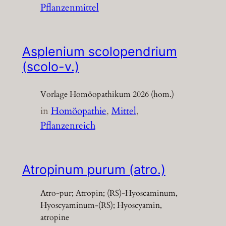
Pflanzenmittel
Asplenium scolopendrium
(scolo-v.)
Vorlage Homöopathikum 2026 (hom.)
in
Homöopathie
, 
Mittel
, 
Pflanzenreich
Atropinum purum (atro.)
Atro-pur; Atropin; (RS)-Hyoscaminum,
Hyoscyaminum-(RS); Hyoscyamin,
atropine