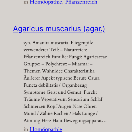
in
Homöopathie
, 
Pflanzenreich
Agaricus muscarius (agar.)
syn. Amanita muscaria, Fliegenpilz
verwendeter Teil: – Naturreich:
Pflanzenreich Familie: Fungi; Agaricaceae
Gruppe: – Polychrest: – Miasma: –
Themen Wahnidee Charakteristika
Äußerer Aspekt typische Berufe Causa
Puncta debilitatis / Organbezug
Symptome Geist und Gemüt Furcht
Träume Vegetativum Sensorium Schlaf
Schmerzen Kopf Augen Nase Ohren
Mund / Zähne Rachen / Hals Lunge /
Atmung Herz Haut Bewegungsapparat…
in
Homöopathie