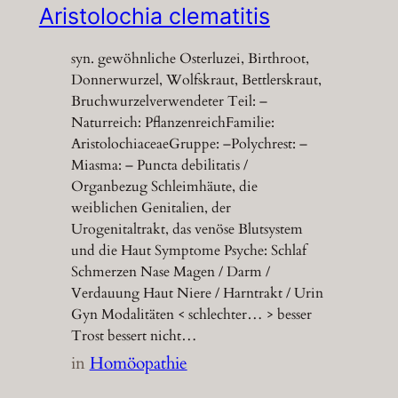
Aristolochia clematitis
syn. gewöhnliche Osterluzei, Birthroot,
Donnerwurzel, Wolfskraut, Bettlerskraut,
Bruchwurzelverwendeter Teil: –
Naturreich: PflanzenreichFamilie:
AristolochiaceaeGruppe: –Polychrest: –
Miasma: – Puncta debilitatis /
Organbezug Schleimhäute, die
weiblichen Genitalien, der
Urogenitaltrakt, das venöse Blutsystem
und die Haut Symptome Psyche: Schlaf
Schmerzen Nase Magen / Darm /
Verdauung Haut Niere / Harntrakt / Urin
Gyn Modalitäten < schlechter… > besser
Trost bessert nicht…
in
Homöopathie