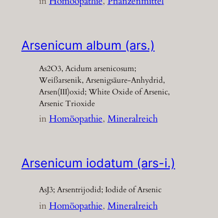
in
Homöopathie
, 
Pflanzenmittel
Arsenicum album (ars.)
As2O3, Acidum arsenicosum;
Weißarsenik, Arsenigsäure-Anhydrid,
Arsen(III)oxid; White Oxide of Arsenic,
Arsenic Trioxide
in
Homöopathie
, 
Mineralreich
Arsenicum iodatum (ars-i.)
AsJ3; Arsentrijodid; Iodide of Arsenic
in
Homöopathie
, 
Mineralreich