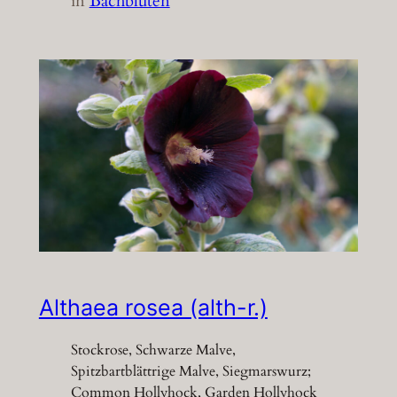
in
Bachblüten
Althaea rosea (alth-r.)
Stockrose, Schwarze Malve,
Spitzbartblättrige Malve, Siegmarswurz;
Common Hollyhock, Garden Hollyhock