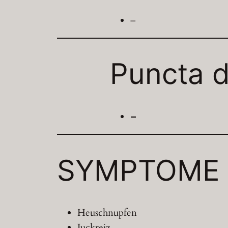
–
Puncta d
–
SYMPTOME
Heuschnupfen
Juckreiz