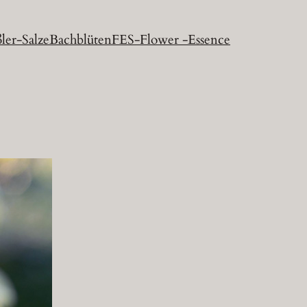
ler-Salze
Bachblüten
FES-Flower -Essence