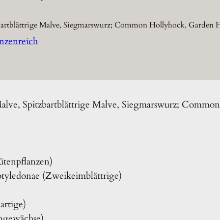
zbartblättrige Malve, Siegmarswurz; Common Hollyhock, Garden 
anzenreich
Malve, Spitzbartblättrige Malve, Siegmarswurz; Commo
ütenpflanzen)
otyledonae (Zweikeimblättrige)
artige)
engewächse)