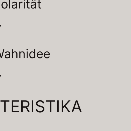
olarität
–
Wahnidee
–
TERISTIKA