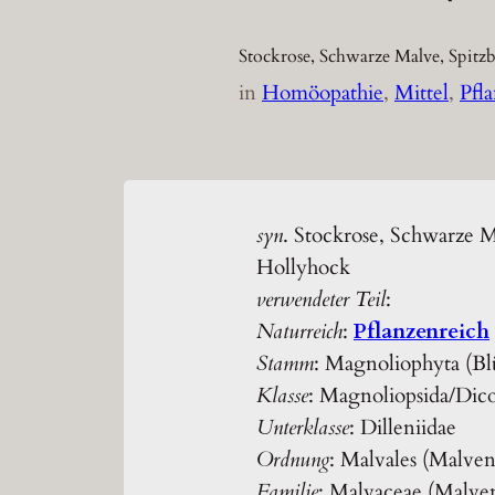
Stockrose, Schwarze Malve, Spit
in
Homöopathie
, 
Mittel
, 
Pfl
syn
. Stockrose, Schwarze 
Hollyhock
verwendeter Teil
:
Naturreich
:
Pflanzenreich
Stamm
: Magnoliophyta (Bl
Klasse
: Magnoliopsida/Dic
Unterklasse
: Dilleniidae
Ordnung
: Malvales (Malven
Familie
: Malvaceae (Malv