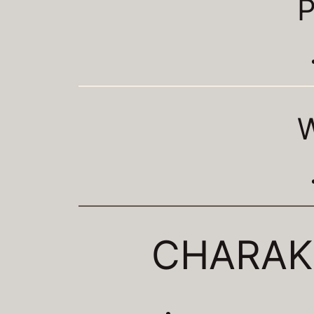
P
CHARAK
–