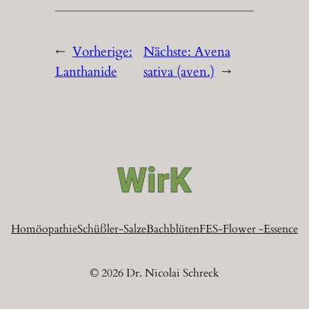
←
Vorherige:
Nächste:
Avena
Lanthanide
sativa (aven.)
→
Homöopathie
Schüßler-Salze
Bachblüten
FES-Flower -Essence
© 2026 Dr. Nicolai Schreck