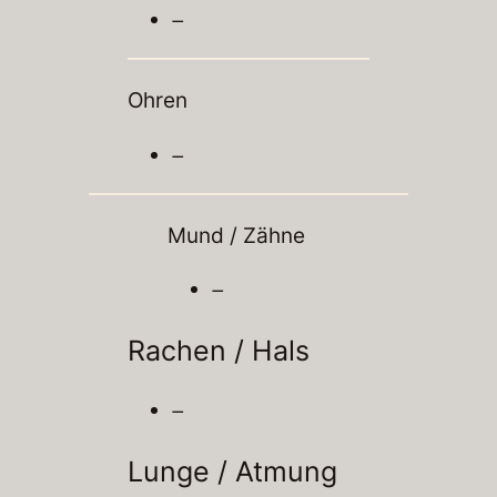
–
Ohren
–
Mund / Zähne
–
Rachen / Hals
–
Lunge / Atmung