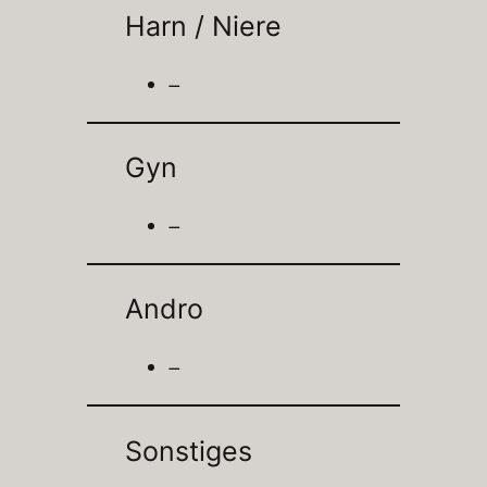
Harn / Niere
–
Gyn
–
Andro
–
Sonstiges