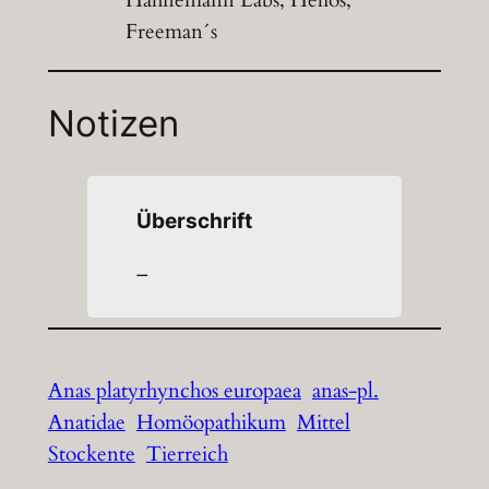
Hahnemann Labs, Helios,
Freeman´s
Notizen
Überschrift
–
Anas platyrhynchos europaea
anas-pl.
Anatidae
Homöopathikum
Mittel
Stockente
Tierreich