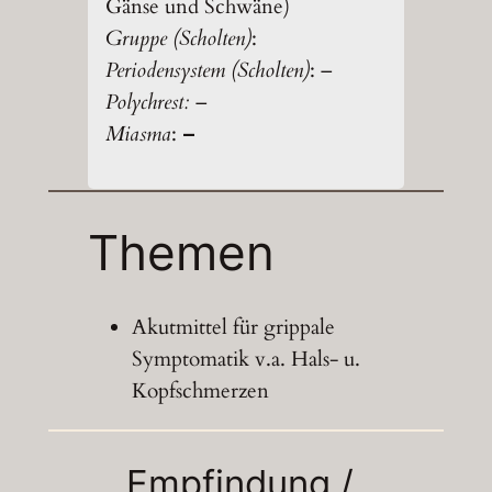
Gänse und Schwäne)
Gruppe (Scholten)
:
Periodensystem (Scholten)
: –
Polychrest:
–
Miasma
:
–
Themen
Akutmittel für grippale
Symptomatik v.a. Hals- u.
Kopfschmerzen
Empfindung /