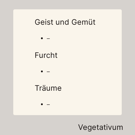
Geist und Gemüt
–
Furcht
–
Träume
–
Vegetativum