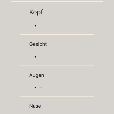
Kopf
–
Gesicht
–
Augen
–
Nase