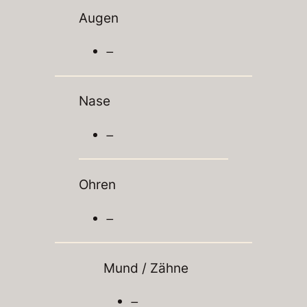
Augen
–
Nase
–
Ohren
–
Mund / Zähne
–