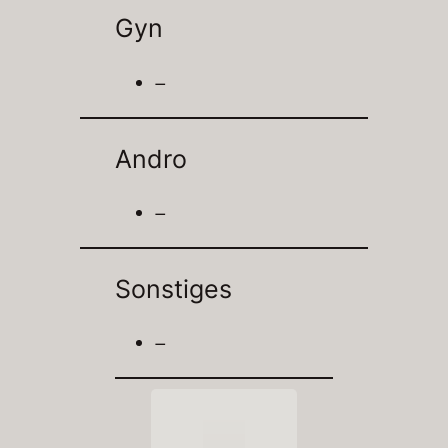
Gyn
–
Andro
–
Sonstiges
–