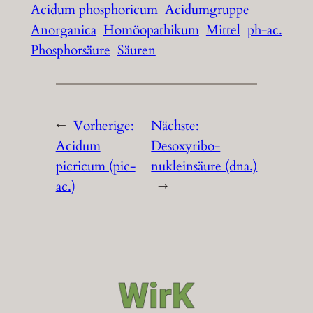
Acidum phosphoricum
Acidumgruppe
Anorganica
Homöopathikum
Mittel
ph-ac.
Phosphorsäure
Säuren
←
Vorherige:
Nächste:
Acidum
Desoxyribo-
picricum (pic-
nukleinsäure (dna.)
ac.)
→