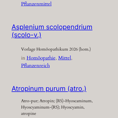
Pflanzenmittel
Asplenium scolopendrium
(scolo-v.)
Vorlage Homöopathikum 2026 (hom.)
in
Homöopathie
, 
Mittel
, 
Pflanzenreich
Atropinum purum (atro.)
Atro-pur; Atropin; (RS)-Hyoscaminum,
Hyoscyaminum-(RS); Hyoscyamin,
atropine