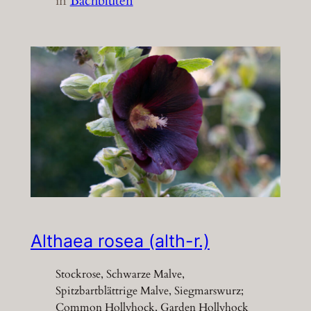
in
Bachblüten
Althaea rosea (alth-r.)
Stockrose, Schwarze Malve,
Spitzbartblättrige Malve, Siegmarswurz;
Common Hollyhock, Garden Hollyhock