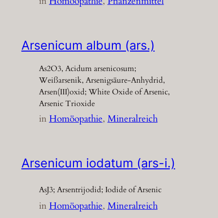
in
Homöopathie
, 
Pflanzenmittel
Arsenicum album (ars.)
As2O3, Acidum arsenicosum;
Weißarsenik, Arsenigsäure-Anhydrid,
Arsen(III)oxid; White Oxide of Arsenic,
Arsenic Trioxide
in
Homöopathie
, 
Mineralreich
Arsenicum iodatum (ars-i.)
AsJ3; Arsentrijodid; Iodide of Arsenic
in
Homöopathie
, 
Mineralreich