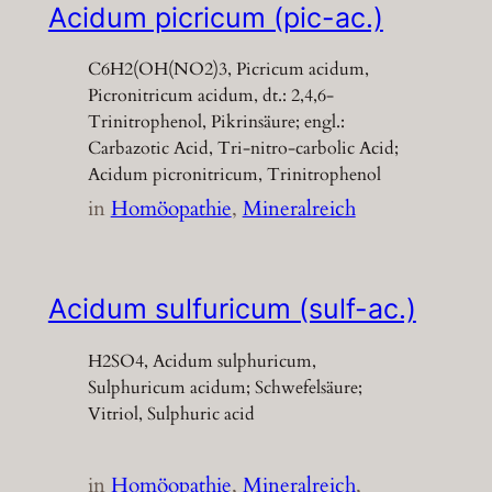
Acidum picricum (pic-ac.)
C6H2(OH(NO2)3, Picricum acidum,
Picronitricum acidum, dt.: 2,4,6-
Trinitrophenol, Pikrinsäure; engl.:
Carbazotic Acid, Tri-nitro-carbolic Acid;
Acidum picronitricum, Trinitrophenol
in
Homöopathie
, 
Mineralreich
Acidum sulfuricum (sulf-ac.)
H2SO4, Acidum sulphuricum,
Sulphuricum acidum; Schwefelsäure;
Vitriol, Sulphuric acid
in
Homöopathie
, 
Mineralreich
, 