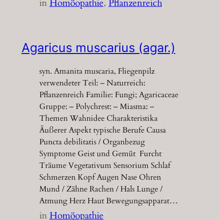
in
Homöopathie
, 
Pflanzenreich
Agaricus muscarius (agar.)
syn. Amanita muscaria, Fliegenpilz
verwendeter Teil: – Naturreich:
Pflanzenreich Familie: Fungi; Agaricaceae
Gruppe: – Polychrest: – Miasma: –
Themen Wahnidee Charakteristika
Äußerer Aspekt typische Berufe Causa
Puncta debilitatis / Organbezug
Symptome Geist und Gemüt Furcht
Träume Vegetativum Sensorium Schlaf
Schmerzen Kopf Augen Nase Ohren
Mund / Zähne Rachen / Hals Lunge /
Atmung Herz Haut Bewegungsapparat…
in
Homöopathie