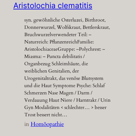
Aristolochia clematitis
syn. gewöhnliche Osterluzei, Birthroot,
Donnerwurzel, Wolfskraut, Bettlerskraut,
Bruchwurzelverwendeter Teil: –
Naturreich: PflanzenreichFamilie:
AristolochiaceaeGruppe: –Polychrest: –
Miasma: – Puncta debilitatis /
Organbezug Schleimhäute, die
weiblichen Genitalien, der
Urogenitaltrakt, das venöse Blutsystem
und die Haut Symptome Psyche: Schlaf
Schmerzen Nase Magen / Darm /
Verdauung Haut Niere / Harntrakt / Urin
Gyn Modalitäten < schlechter… > besser
Trost bessert nicht…
in
Homöopathie