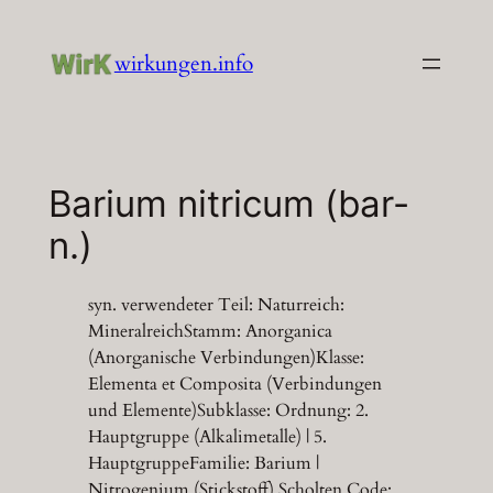
Zum
Inhalt
wirkungen.info
springen
Barium nitricum (bar-
n.)
syn. verwendeter Teil: Naturreich:
MineralreichStamm: Anorganica
(Anorganische Verbindungen)Klasse:
Elementa et Composita (Verbindungen
und Elemente)Subklasse: Ordnung: 2.
Hauptgruppe (Alkalimetalle) | 5.
HauptgruppeFamilie: Barium |
Nitrogenium (Stickstoff) Scholten Code: