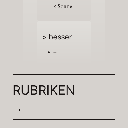
< Sonne
> besser…
–
RUBRIKEN
–