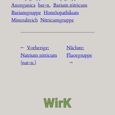
Anorganica
bar-n.
Barium nitricum
Bariumgruppe
Homöopathikum
Mineralreich
Nitricumgruppe
←
Vorherige:
Nächste:
Natrium nitricum
Fluorgruppe
(nat-n.)
→