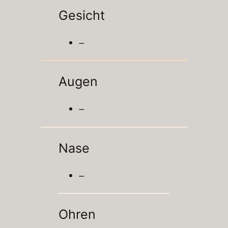
Gesicht
–
Augen
–
Nase
–
Ohren