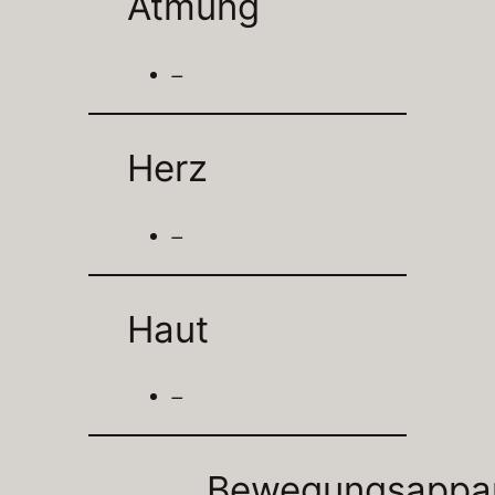
Atmung
–
Herz
–
Haut
–
Bewegungsappa