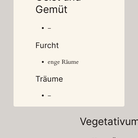
Gemüt
–
Furcht
enge Räume
Träume
–
Vegetativu