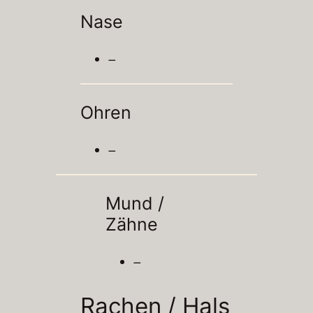
Nase
–
Ohren
–
Mund /
Zähne
–
Rachen / Hals