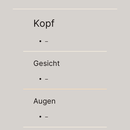
Kopf
–
Gesicht
–
Augen
–