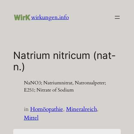
Zum
Inhalt
wirkungen.info
springen
Natrium nitricum (nat-
n.)
NaNO3; Natriumnitrat, Natronsalpeter;
E251; Nitrate of Sodium
in
Homöopathie
, 
Mineralreich
, 
Mittel