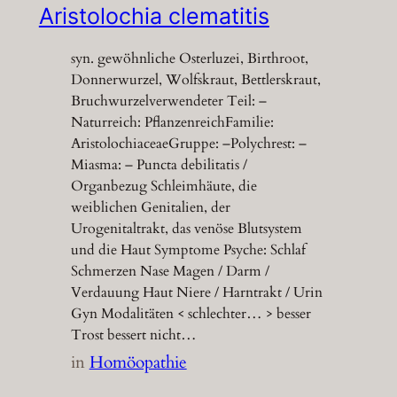
Aristolochia clematitis
syn. gewöhnliche Osterluzei, Birthroot,
Donnerwurzel, Wolfskraut, Bettlerskraut,
Bruchwurzelverwendeter Teil: –
Naturreich: PflanzenreichFamilie:
AristolochiaceaeGruppe: –Polychrest: –
Miasma: – Puncta debilitatis /
Organbezug Schleimhäute, die
weiblichen Genitalien, der
Urogenitaltrakt, das venöse Blutsystem
und die Haut Symptome Psyche: Schlaf
Schmerzen Nase Magen / Darm /
Verdauung Haut Niere / Harntrakt / Urin
Gyn Modalitäten < schlechter… > besser
Trost bessert nicht…
in
Homöopathie