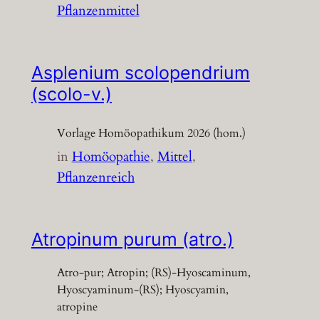
Pflanzenmittel
Asplenium scolopendrium
(scolo-v.)
Vorlage Homöopathikum 2026 (hom.)
in
Homöopathie
, 
Mittel
, 
Pflanzenreich
Atropinum purum (atro.)
Atro-pur; Atropin; (RS)-Hyoscaminum,
Hyoscyaminum-(RS); Hyoscyamin,
atropine