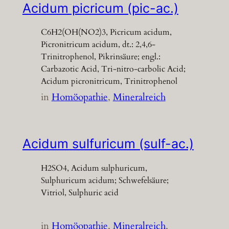
Acidum picricum (pic-ac.)
C6H2(OH(NO2)3, Picricum acidum,
Picronitricum acidum, dt.: 2,4,6-
Trinitrophenol, Pikrinsäure; engl.:
Carbazotic Acid, Tri-nitro-carbolic Acid;
Acidum picronitricum, Trinitrophenol
in
Homöopathie
, 
Mineralreich
Acidum sulfuricum (sulf-ac.)
H2SO4, Acidum sulphuricum,
Sulphuricum acidum; Schwefelsäure;
Vitriol, Sulphuric acid
in
Homöopathie
, 
Mineralreich
, 