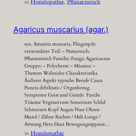
in
Homöopathie
, 
Pflanzenreich
Agaricus muscarius (agar.)
syn. Amanita muscaria, Fliegenpilz
verwendeter Teil: – Naturreich:
Pflanzenreich Familie: Fungi; Agaricaceae
Gruppe: – Polychrest: – Miasma: –
Themen Wahnidee Charakteristika
Äußerer Aspekt typische Berufe Causa
Puncta debilitatis / Organbezug
Symptome Geist und Gemüt Furcht
Träume Vegetativum Sensorium Schlaf
Schmerzen Kopf Augen Nase Ohren
Mund / Zähne Rachen / Hals Lunge /
Atmung Herz Haut Bewegungsapparat…
in
Homöopathie