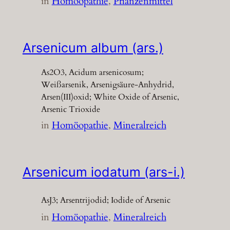
in
Homöopathie
, 
Pflanzenmittel
Arsenicum album (ars.)
As2O3, Acidum arsenicosum;
Weißarsenik, Arsenigsäure-Anhydrid,
Arsen(III)oxid; White Oxide of Arsenic,
Arsenic Trioxide
in
Homöopathie
, 
Mineralreich
Arsenicum iodatum (ars-i.)
AsJ3; Arsentrijodid; Iodide of Arsenic
in
Homöopathie
, 
Mineralreich