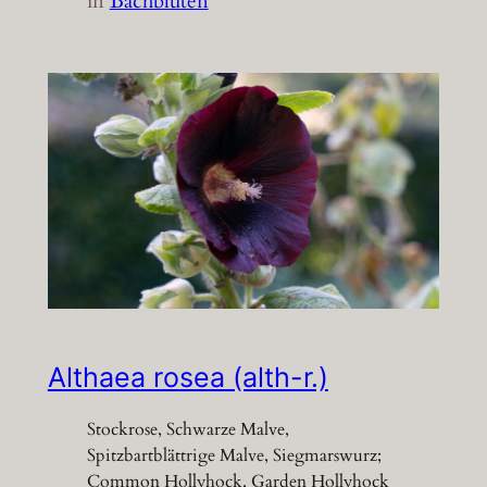
in
Bachblüten
Althaea rosea (alth-r.)
Stockrose, Schwarze Malve,
Spitzbartblättrige Malve, Siegmarswurz;
Common Hollyhock, Garden Hollyhock