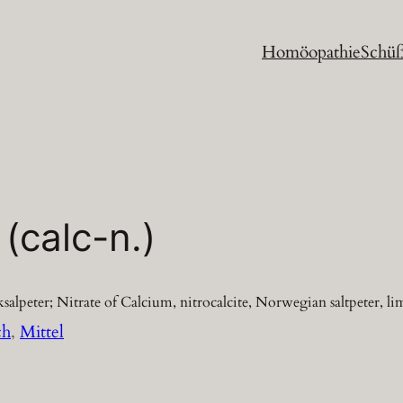
Homöopathie
Schüß
(calc-n.)
salpeter; Nitrate of Calcium, nitrocalcite, Norwegian saltpeter, lim
ch
, 
Mittel