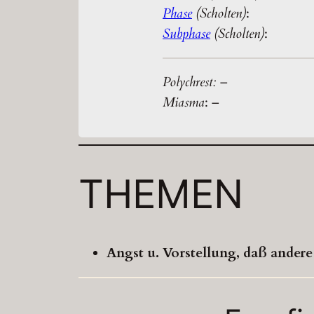
Phase
(Scholten)
:
Subphase
(Scholten)
:
Polychrest:
–
Miasma
: –
THEMEN
Angst u. Vorstellung, daß ander