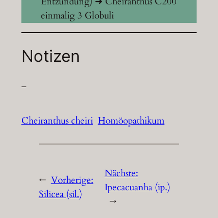
Entzündung) ➜ Cheiranthus C200
einmalig 3 Globuli
Notizen
–
Cheiranthus cheiri
Homöopathikum
Nächste:
←
Vorherige:
Ipecacuanha (ip.)
Silicea (sil.)
→