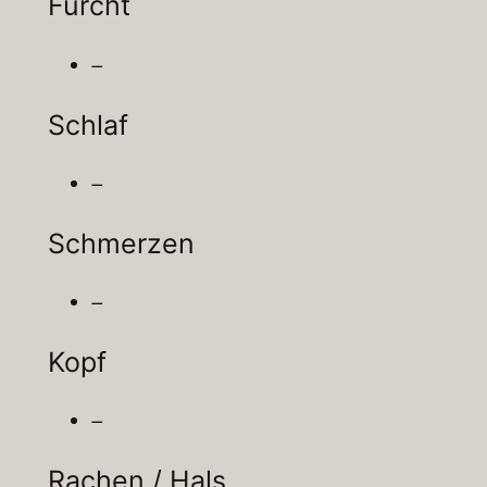
Furcht
–
Schlaf
–
Schmerzen
–
Kopf
–
Rachen / Hals