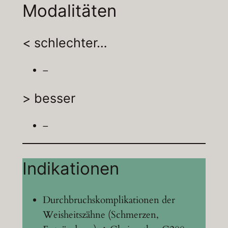
Modalitäten
< schlechter…
–
> besser
–
Indikationen
Durchbruchskomplikationen der
Weisheitszähne (Schmerzen,