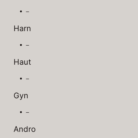
–
Harn
–
Haut
–
Gyn
–
Andro