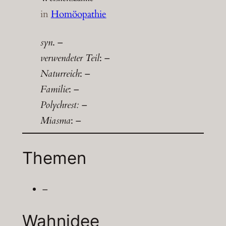
in
Homöopathie
syn
. –
verwendeter Teil
: –
Naturreich
: –
Familie
: –
Polychrest:
–
Miasma
: –
Themen
–
Wahnidee