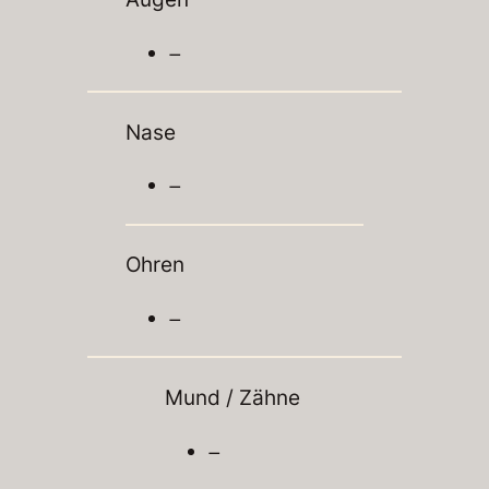
–
Nase
–
Ohren
–
Mund / Zähne
–