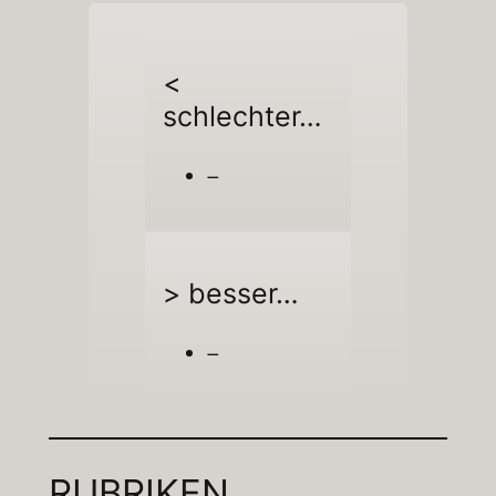
<
schlechter…
–
> besser…
–
RUBRIKEN