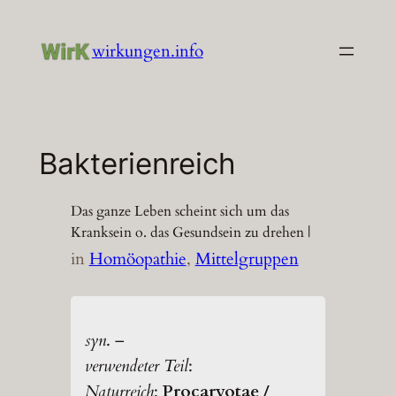
Zum
Inhalt
wirkungen.info
springen
Bakterienreich
Das ganze Leben scheint sich um das
Kranksein o. das Gesundsein zu drehen |
in
Homöopathie
, 
Mittelgruppen
syn
. –
verwendeter Teil
:
Naturreich
:
Procaryotae /