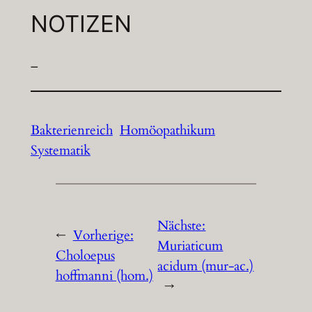
NOTIZEN
–
Bakterienreich
Homöopathikum
Systematik
Nächste:
←
Vorherige:
Muriaticum
Choloepus
acidum (mur-ac.)
hoffmanni (hom.)
→