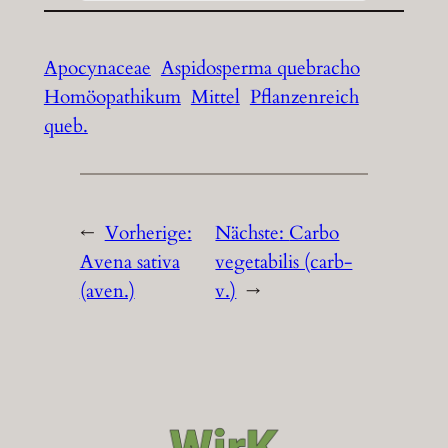
Apocynaceae
Aspidosperma quebracho
Homöopathikum
Mittel
Pflanzenreich
queb.
←
Vorherige:
Nächste:
Carbo
Avena sativa
vegetabilis (carb-
(aven.)
v.)
→