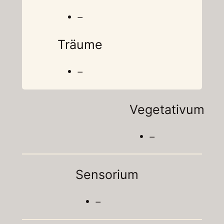
–
Träume
–
Vegetativum
–
Sensorium
–