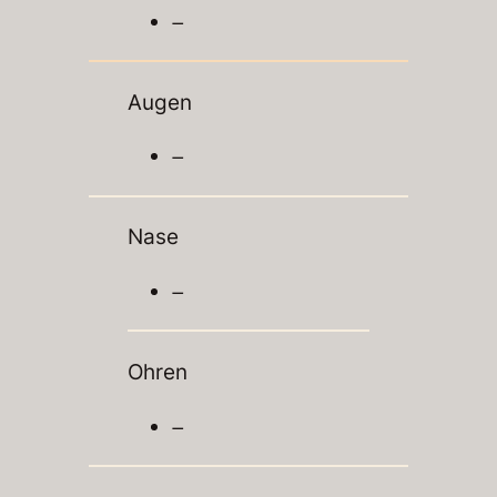
–
Augen
–
Nase
–
Ohren
–