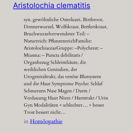
Aristolochia clematitis
syn. gewöhnliche Osterluzei, Birthroot,
Donnerwurzel, Wolfskraut, Bettlerskraut,
Bruchwurzelverwendeter Teil: –
Naturreich: PflanzenreichFamilie:
AristolochiaceaeGruppe: –Polychrest: –
Miasma: – Puncta debilitatis /
Organbezug Schleimhäute, die
weiblichen Genitalien, der
Urogenitaltrakt, das venöse Blutsystem
und die Haut Symptome Psyche: Schlaf
Schmerzen Nase Magen / Darm /
Verdauung Haut Niere / Harntrakt / Urin
Gyn Modalitäten < schlechter… > besser
Trost bessert nicht…
in
Homöopathie