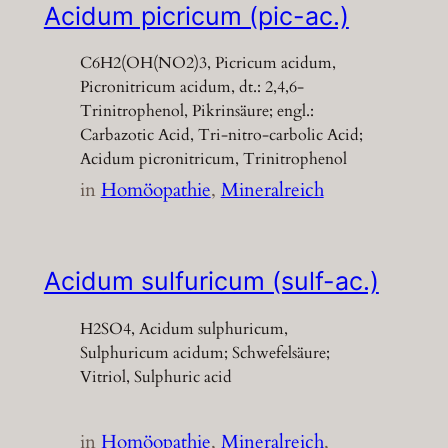
Acidum picricum (pic-ac.)
C6H2(OH(NO2)3, Picricum acidum,
Picronitricum acidum, dt.: 2,4,6-
Trinitrophenol, Pikrinsäure; engl.:
Carbazotic Acid, Tri-nitro-carbolic Acid;
Acidum picronitricum, Trinitrophenol
in
Homöopathie
, 
Mineralreich
Acidum sulfuricum (sulf-ac.)
H2SO4, Acidum sulphuricum,
Sulphuricum acidum; Schwefelsäure;
Vitriol, Sulphuric acid
in
Homöopathie
, 
Mineralreich
, 