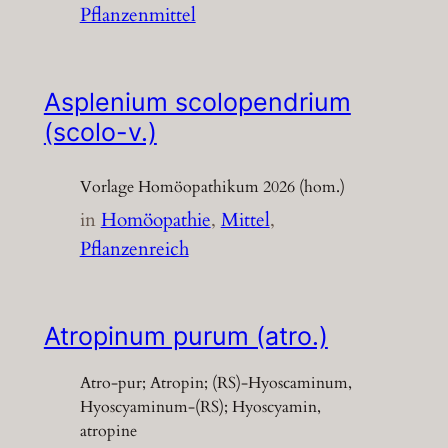
Pflanzenmittel
Asplenium scolopendrium
(scolo-v.)
Vorlage Homöopathikum 2026 (hom.)
in
Homöopathie
, 
Mittel
, 
Pflanzenreich
Atropinum purum (atro.)
Atro-pur; Atropin; (RS)-Hyoscaminum,
Hyoscyaminum-(RS); Hyoscyamin,
atropine