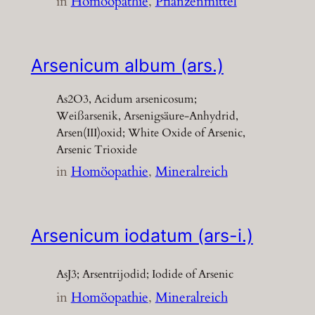
in
Homöopathie
, 
Pflanzenmittel
Arsenicum album (ars.)
As2O3, Acidum arsenicosum;
Weißarsenik, Arsenigsäure-Anhydrid,
Arsen(III)oxid; White Oxide of Arsenic,
Arsenic Trioxide
in
Homöopathie
, 
Mineralreich
Arsenicum iodatum (ars-i.)
AsJ3; Arsentrijodid; Iodide of Arsenic
in
Homöopathie
, 
Mineralreich