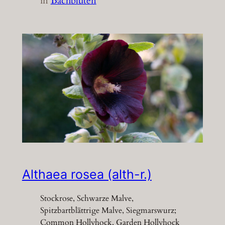
in
Bachblüten
Althaea rosea (alth-r.)
Stockrose, Schwarze Malve,
Spitzbartblättrige Malve, Siegmarswurz;
Common Hollyhock, Garden Hollyhock