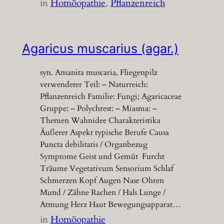
in
Homöopathie
, 
Pflanzenreich
Agaricus muscarius (agar.)
syn. Amanita muscaria, Fliegenpilz
verwendeter Teil: – Naturreich:
Pflanzenreich Familie: Fungi; Agaricaceae
Gruppe: – Polychrest: – Miasma: –
Themen Wahnidee Charakteristika
Äußerer Aspekt typische Berufe Causa
Puncta debilitatis / Organbezug
Symptome Geist und Gemüt Furcht
Träume Vegetativum Sensorium Schlaf
Schmerzen Kopf Augen Nase Ohren
Mund / Zähne Rachen / Hals Lunge /
Atmung Herz Haut Bewegungsapparat…
in
Homöopathie