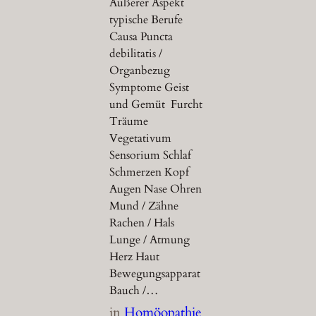
Äußerer Aspekt
typische Berufe
Causa Puncta
debilitatis /
Organbezug
Symptome Geist
und Gemüt Furcht
Träume
Vegetativum
Sensorium Schlaf
Schmerzen Kopf
Augen Nase Ohren
Mund / Zähne
Rachen / Hals
Lunge / Atmung
Herz Haut
Bewegungsapparat
Bauch /…
in
Homöopathie