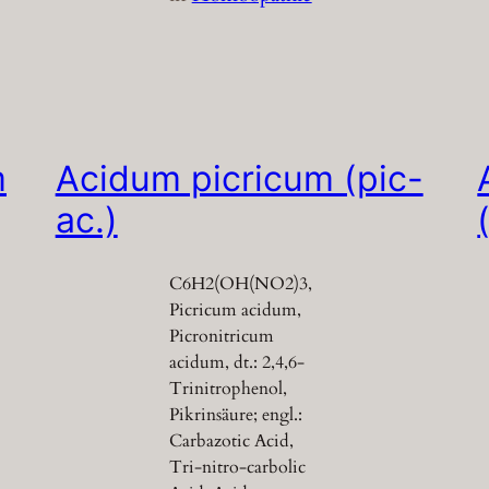
m
Acidum picricum (pic-
ac.)
C6H2(OH(NO2)3,
Picricum acidum,
Picronitricum
acidum, dt.: 2,4,6-
Trinitrophenol,
Pikrinsäure; engl.:
Carbazotic Acid,
Tri-nitro-carbolic