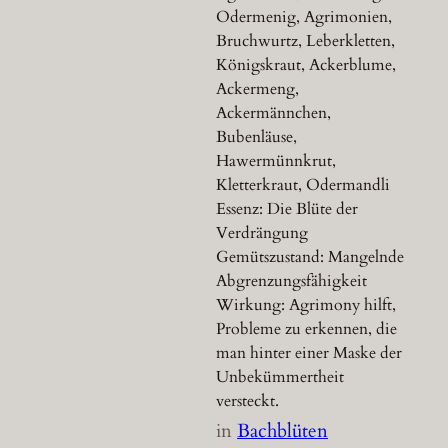
Odermenig, Agrimonien,
Bruchwurtz, Leberkletten,
Königskraut, Ackerblume,
Ackermeng,
Ackermännchen,
Bubenläuse,
Hawermünnkrut,
Kletterkraut, Odermandli
Essenz: Die Blüte der
Verdrängung
Gemütszustand: Mangelnde
Abgrenzungsfähigkeit
Wirkung: Agrimony hilft,
Probleme zu erkennen, die
man hinter einer Maske der
Unbekümmertheit
versteckt.
in
Bachblüten