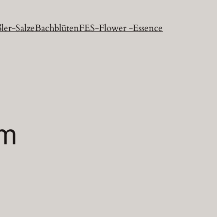
ler-Salze
Bachblüten
FES-Flower -Essence
um