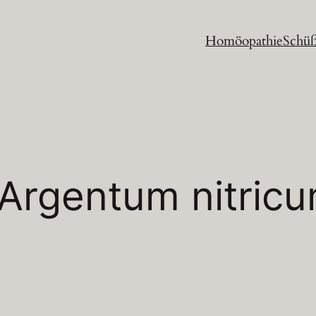
Homöopathie
Schüß
Argentum nitric