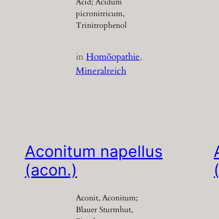
Acid; Acidum
picronitricum,
Trinitrophenol
in
Homöopathie
, 
Mineralreich
Aconitum napellus
(acon.)
Aconit, Aconitum;
Blauer Sturmhut,