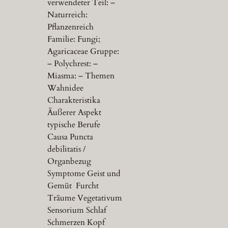
verwendeter Teil: –
Naturreich:
Pflanzenreich
Familie: Fungi;
Agaricaceae Gruppe:
– Polychrest: –
Miasma: – Themen
Wahnidee
Charakteristika
Äußerer Aspekt
typische Berufe
Causa Puncta
debilitatis /
Organbezug
Symptome Geist und
Gemüt Furcht
Träume Vegetativum
Sensorium Schlaf
Schmerzen Kopf