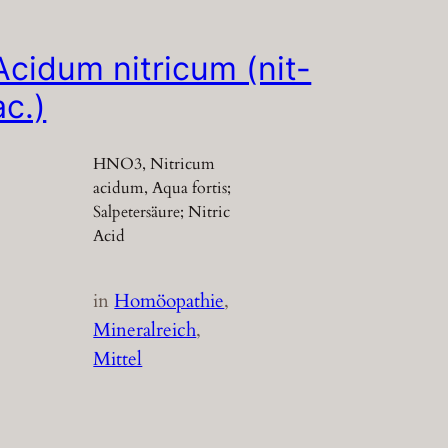
Acidum nitricum (nit-
ac.)
HNO3, Nitricum
acidum, Aqua fortis;
Salpetersäure; Nitric
Acid
in
Homöopathie
, 
Mineralreich
, 
Mittel