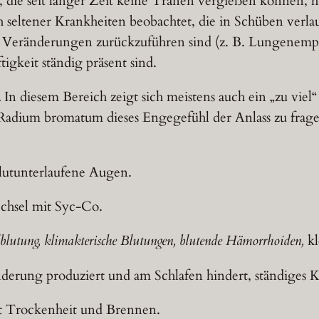
 die seit langer Zeit keine Tränen vergießen können, 
 seltener Krankheiten beobachtet, die in Schüben verlau
he Veränderungen zurückzuführen sind (z. B. Lungenem
igkeit ständig präsent sind.
.
In diesem Bereich zeigt sich meistens auch ein „zu vie
 Radium bromatum dieses Engegefühl der Anlass zu frage
blutunterlaufene Augen.
chsel mit Syc-Co.
lutung, klimakterische Blutungen, blutende Hämorrhoiden,
kl
derung produziert und am Schlafen hindert, ständiges K
t Trockenheit und Brennen.