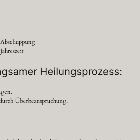
 Abschuppung
Jahreszeit
.
angsamer Heilungsprozess:
ngen.
durch Überbeanspruchung.