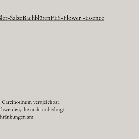
ler-Salze
Bachblüten
FES-Flower -Essence
 Carcinosinum vergleichbar,
Beschwerden, die nicht unbedingt
nschränkungen am