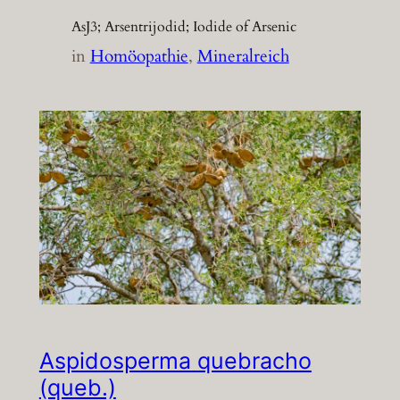
AsJ3; Arsentrijodid; Iodide of Arsenic
in
Homöopathie
, 
Mineralreich
Aspidosperma quebracho
(queb.)