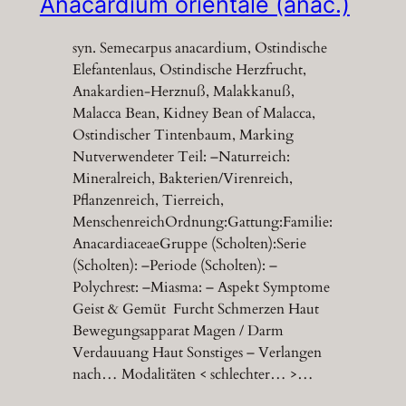
Anacardium orientale (anac.)
syn. Semecarpus anacardium, Ostindische
Elefantenlaus, Ostindische Herzfrucht,
Anakardien-Herznuß, Malakkanuß,
Malacca Bean, Kidney Bean of Malacca,
Ostindischer Tintenbaum, Marking
Nutverwendeter Teil: –Naturreich:
Mineralreich, Bakterien/Virenreich,
Pflanzenreich, Tierreich,
MenschenreichOrdnung:Gattung:Familie:
AnacardiaceaeGruppe (Scholten):Serie
(Scholten): –Periode (Scholten): –
Polychrest: –Miasma: – Aspekt Symptome
Geist & Gemüt Furcht Schmerzen Haut
Bewegungsapparat Magen / Darm
Verdauuang Haut Sonstiges – Verlangen
nach… Modalitäten < schlechter… >…