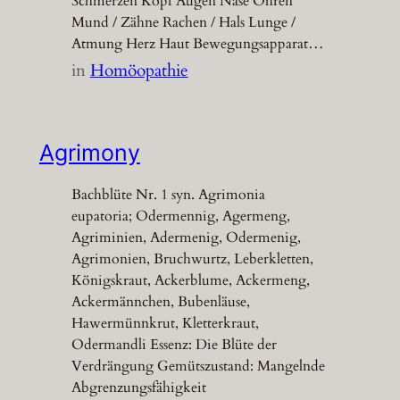
Schmerzen Kopf Augen Nase Ohren
Mund / Zähne Rachen / Hals Lunge /
Atmung Herz Haut Bewegungsapparat…
in
Homöopathie
Agrimony
Bachblüte Nr. 1 syn. Agrimonia
eupatoria; Odermennig, Agermeng,
Agriminien, Adermenig, Odermenig,
Agrimonien, Bruchwurtz, Leberkletten,
Königskraut, Ackerblume, Ackermeng,
Ackermännchen, Bubenläuse,
Hawermünnkrut, Kletterkraut,
Odermandli Essenz: Die Blüte der
Verdrängung Gemütszustand: Mangelnde
Abgrenzungsfähigkeit