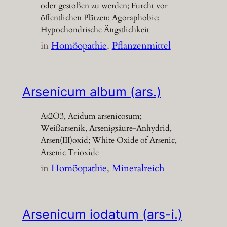
oder gestoßen zu werden; Furcht vor
öffentlichen Plätzen; Agoraphobie;
Hypochondrische Ängstlichkeit
in
Homöopathie
, 
Pflanzenmittel
Arsenicum album (ars.)
As2O3, Acidum arsenicosum;
Weißarsenik, Arsenigsäure-Anhydrid,
Arsen(III)oxid; White Oxide of Arsenic,
Arsenic Trioxide
in
Homöopathie
, 
Mineralreich
Arsenicum iodatum (ars-i.)