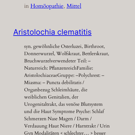
in
Homöopathie
, 
Mittel
Aristolochia clematitis
syn. gewöhnliche Osterluzei, Birthroot,
Donnerwurzel, Wolfskraut, Bettlerskraut,
Bruchwurzelverwendeter Teil: –
Naturreich: PflanzenreichFamilie:
AristolochiaceaeGruppe: –Polychrest: –
Miasma: – Puncta debilitatis /
Organbezug Schleimhäute, die
weiblichen Genitalien, der
Urogenitaltrakt, das venöse Blutsystem
und die Haut Symptome Psyche: Schlaf
Schmerzen Nase Magen / Darm /
Verdauung Haut Niere / Harntrakt / Urin
Gyn Modalitäten < schlechter… > besser