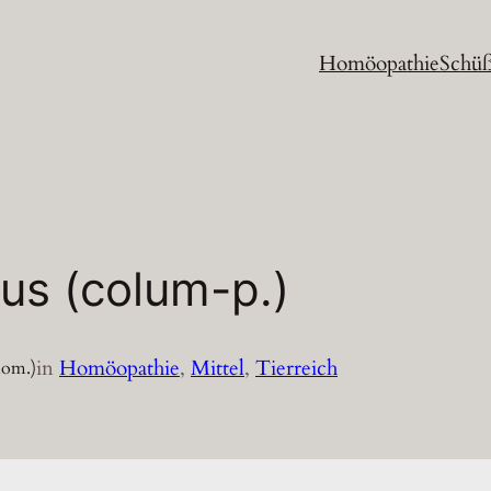
Homöopathie
Schüß
s (colum-p.)
in
Homöopathie
, 
Mittel
, 
Tierreich
hom.)