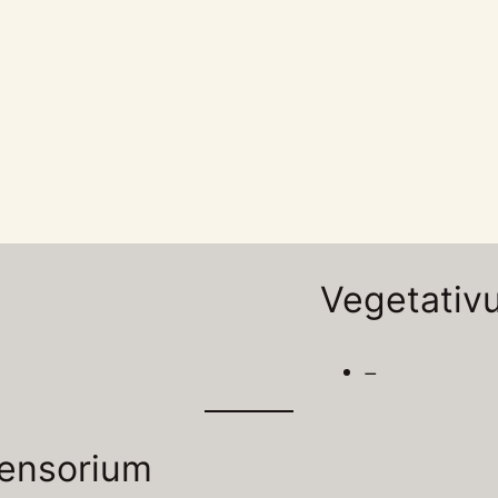
Vegetativ
–
ensorium