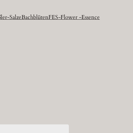
ler-Salze
Bachblüten
FES-Flower -Essence