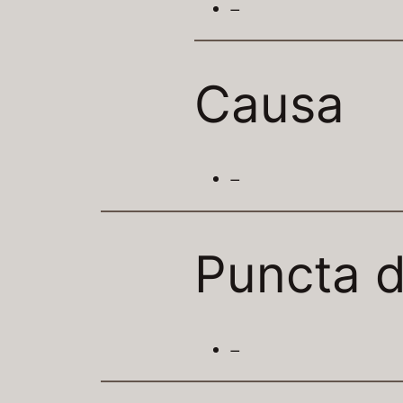
–
Causa
–
Puncta d
–