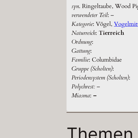
syn
. Ringeltaube, Wood P
verwendeter Teil
: –
Kategorie
: Vögel,
Vogelmit
Naturreich
:
Tierreich
Ordnung
:
Gattung
:
Familie
: Columbidae
Gruppe (Scholten)
:
Periodensystem (Scholten)
:
Polychrest:
–
Miasma
:
–
Themen