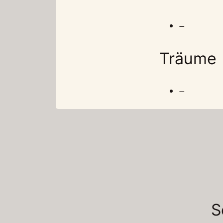
–
Träume
–
S