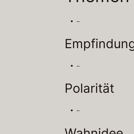
–
Empfindung
–
Polarität
–
Wahnidee