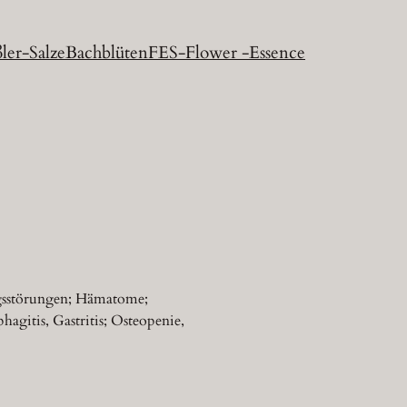
ler-Salze
Bachblüten
FES-Flower -Essence
ngsstörungen; Hämatome;
agitis, Gastritis; Osteopenie,