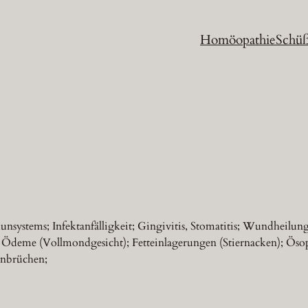
Homöopathie
Schüß
systems; Infektanfälligkeit; Gingivitis, Stomatitis; Wundheilu
 Ödeme (Vollmondgesicht); Fetteinlagerungen (Stiernacken); Ösoph
nbrüchen;