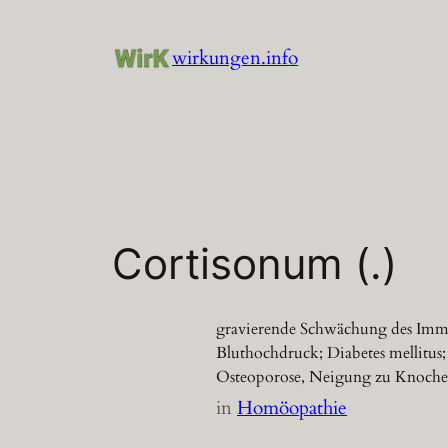
Zum
Inhalt
wirkungen.info
springen
Cortisonum (.)
gravierende Schwächung des Immun
Bluthochdruck; Diabetes mellitus;
Osteoporose, Neigung zu Knoche
in
Homöopathie