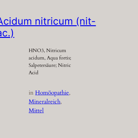
Acidum nitricum (nit-
ac.)
HNO3, Nitricum
acidum, Aqua fortis;
Salpetersäure; Nitric
Acid
in
Homöopathie
, 
Mineralreich
, 
Mittel