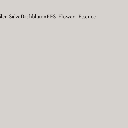
ler-Salze
Bachblüten
FES-Flower -Essence