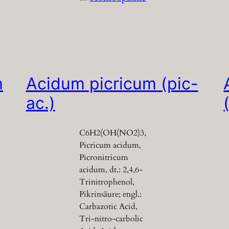
m
Acidum picricum (pic-
ac.)
C6H2(OH(NO2)3,
Picricum acidum,
Picronitricum
acidum, dt.: 2,4,6-
Trinitrophenol,
Pikrinsäure; engl.:
Carbazotic Acid,
Tri-nitro-carbolic