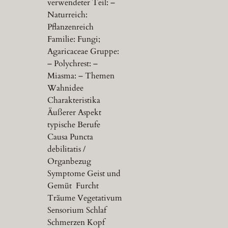
verwendeter Teil: –
Naturreich:
Pflanzenreich
Familie: Fungi;
Agaricaceae Gruppe:
– Polychrest: –
Miasma: – Themen
Wahnidee
Charakteristika
Äußerer Aspekt
typische Berufe
Causa Puncta
debilitatis /
Organbezug
Symptome Geist und
Gemüt Furcht
Träume Vegetativum
Sensorium Schlaf
Schmerzen Kopf