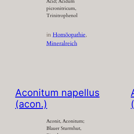
Acid; Acidum
picronitricum,
Trinitrophenol
in
Homöopathie
, 
Mineralreich
Aconitum napellus
(acon.)
Aconit, Aconitum;
Blauer Sturmhut,