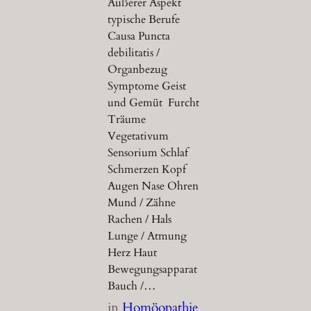
Äußerer Aspekt
typische Berufe
Causa Puncta
debilitatis /
Organbezug
Symptome Geist
und Gemüt Furcht
Träume
Vegetativum
Sensorium Schlaf
Schmerzen Kopf
Augen Nase Ohren
Mund / Zähne
Rachen / Hals
Lunge / Atmung
Herz Haut
Bewegungsapparat
Bauch /…
in
Homöopathie