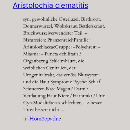
Aristolochia clematitis
syn. gewöhnliche Osterluzei, Birthroot,
Donnerwurzel, Wolfskraut, Bettlerskraut,
Bruchwurzelverwendeter Teil: –
Naturreich: PflanzenreichFamilie:
AristolochiaceaeGruppe: –Polychrest: –
Miasma: – Puncta debilitatis /
Organbezug Schleimhäute, die
weiblichen Genitalien, der
Urogenitaltrakt, das venöse Blutsystem
und die Haut Symptome Psyche: Schlaf
Schmerzen Nase Magen / Darm /
Verdauung Haut Niere / Harntrakt / Urin
Gyn Modalitäten < schlechter… > besser
Trost bessert nicht…
in
Homöopathie