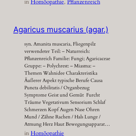
in
Homöopathie
, 
Pflanzenreich
Agaricus muscarius (agar.)
syn. Amanita muscaria, Fliegenpilz
verwendeter Teil: – Naturreich:
Pflanzenreich Familie: Fungi; Agaricaceae
Gruppe: – Polychrest: – Miasma: –
Themen Wahnidee Charakteristika
Äußerer Aspekt typische Berufe Causa
Puncta debilitatis / Organbezug
Symptome Geist und Gemüt Furcht
Träume Vegetativum Sensorium Schlaf
Schmerzen Kopf Augen Nase Ohren
Mund / Zähne Rachen / Hals Lunge /
Atmung Herz Haut Bewegungsapparat…
in
Homöopathie