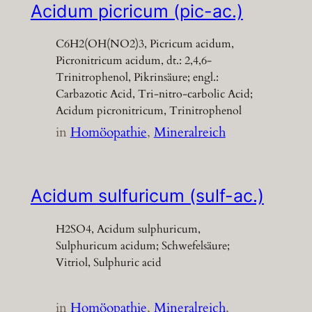
Acidum picricum (pic-ac.)
C6H2(OH(NO2)3, Picricum acidum,
Picronitricum acidum, dt.: 2,4,6-
Trinitrophenol, Pikrinsäure; engl.:
Carbazotic Acid, Tri-nitro-carbolic Acid;
Acidum picronitricum, Trinitrophenol
in
Homöopathie
, 
Mineralreich
Acidum sulfuricum (sulf-ac.)
H2SO4, Acidum sulphuricum,
Sulphuricum acidum; Schwefelsäure;
Vitriol, Sulphuric acid
in
Homöopathie
, 
Mineralreich
, 