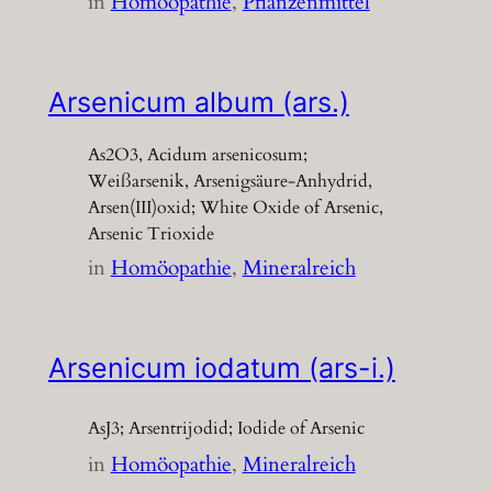
in
Homöopathie
, 
Pflanzenmittel
Arsenicum album (ars.)
As2O3, Acidum arsenicosum;
Weißarsenik, Arsenigsäure-Anhydrid,
Arsen(III)oxid; White Oxide of Arsenic,
Arsenic Trioxide
in
Homöopathie
, 
Mineralreich
Arsenicum iodatum (ars-i.)
AsJ3; Arsentrijodid; Iodide of Arsenic
in
Homöopathie
, 
Mineralreich