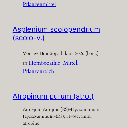
Pflanzenmittel
Asplenium scolopendrium
(scolo-v.)
Vorlage Homöopathikum 2026 (hom.)
in
Homöopathie
, 
Mittel
, 
Pflanzenreich
Atropinum purum (atro.)
Atro-pur; Atropin; (RS)-Hyoscaminum,
Hyoscyaminum-(RS); Hyoscyamin,
atropine