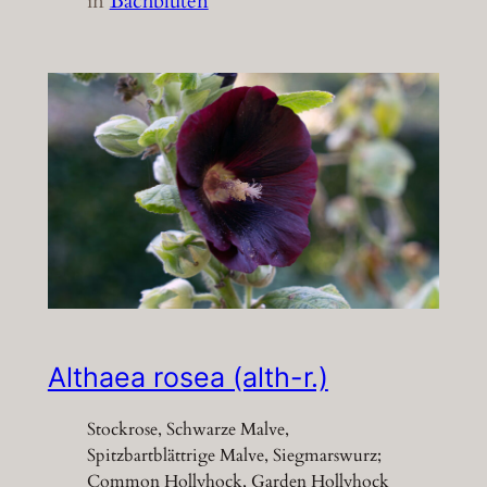
in
Bachblüten
Althaea rosea (alth-r.)
Stockrose, Schwarze Malve,
Spitzbartblättrige Malve, Siegmarswurz;
Common Hollyhock, Garden Hollyhock