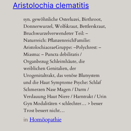
Aristolochia clematitis
syn. gewöhnliche Osterluzei, Birthroot,
Donnerwurzel, Wolfskraut, Bettlerskraut,
Bruchwurzelverwendeter Teil: –
Naturreich: PflanzenreichFamilie:
AristolochiaceaeGruppe: –Polychrest: –
Miasma: – Puncta debilitatis /
Organbezug Schleimhäute, die
weiblichen Genitalien, der
Urogenitaltrakt, das venöse Blutsystem
und die Haut Symptome Psyche: Schlaf
Schmerzen Nase Magen / Darm /
Verdauung Haut Niere / Harntrakt / Urin
Gyn Modalitäten < schlechter… > besser
Trost bessert nicht…
in
Homöopathie