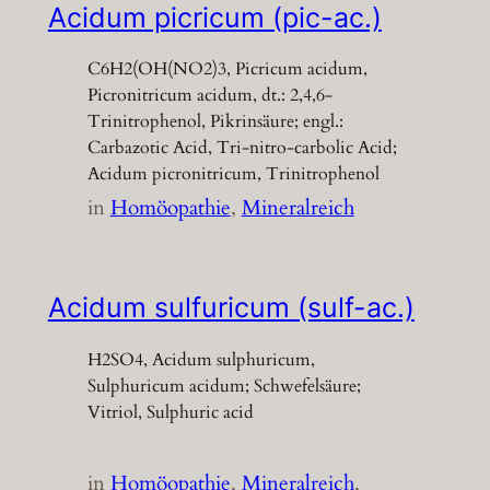
Acidum picricum (pic-ac.)
C6H2(OH(NO2)3, Picricum acidum,
Picronitricum acidum, dt.: 2,4,6-
Trinitrophenol, Pikrinsäure; engl.:
Carbazotic Acid, Tri-nitro-carbolic Acid;
Acidum picronitricum, Trinitrophenol
in
Homöopathie
, 
Mineralreich
Acidum sulfuricum (sulf-ac.)
H2SO4, Acidum sulphuricum,
Sulphuricum acidum; Schwefelsäure;
Vitriol, Sulphuric acid
in
Homöopathie
, 
Mineralreich
, 