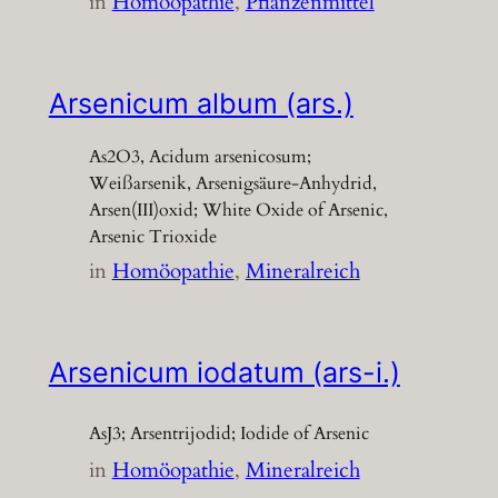
in
Homöopathie
, 
Pflanzenmittel
Arsenicum album (ars.)
As2O3, Acidum arsenicosum;
Weißarsenik, Arsenigsäure-Anhydrid,
Arsen(III)oxid; White Oxide of Arsenic,
Arsenic Trioxide
in
Homöopathie
, 
Mineralreich
Arsenicum iodatum (ars-i.)
AsJ3; Arsentrijodid; Iodide of Arsenic
in
Homöopathie
, 
Mineralreich