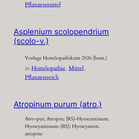
Pflanzenmittel
Asplenium scolopendrium
(scolo-v.)
Vorlage Homöopathikum 2026 (hom.)
in
Homöopathie
, 
Mittel
, 
Pflanzenreich
Atropinum purum (atro.)
Atro-pur; Atropin; (RS)-Hyoscaminum,
Hyoscyaminum-(RS); Hyoscyamin,
atropine