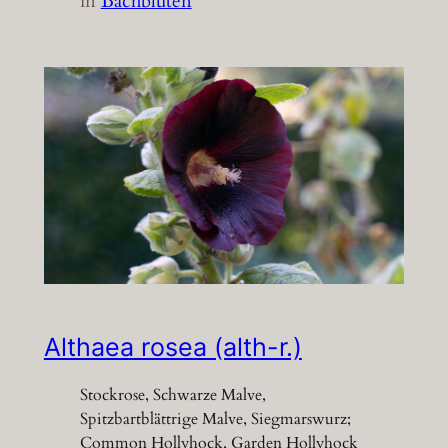
in
Bachblüten
Althaea rosea (alth-r.)
Stockrose, Schwarze Malve,
Spitzbartblättrige Malve, Siegmarswurz;
Common Hollyhock, Garden Hollyhock