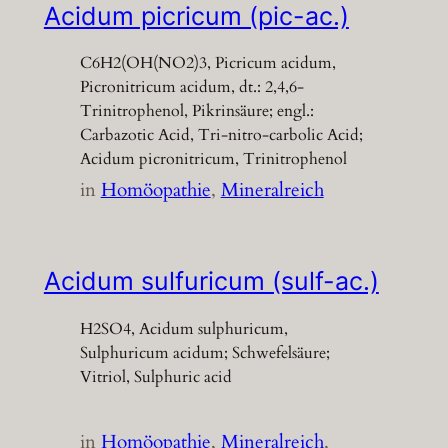
Acidum picricum (pic-ac.)
C6H2(OH(NO2)3, Picricum acidum,
Picronitricum acidum, dt.: 2,4,6-
Trinitrophenol, Pikrinsäure; engl.:
Carbazotic Acid, Tri-nitro-carbolic Acid;
Acidum picronitricum, Trinitrophenol
in
Homöopathie
, 
Mineralreich
Acidum sulfuricum (sulf-ac.)
H2SO4, Acidum sulphuricum,
Sulphuricum acidum; Schwefelsäure;
Vitriol, Sulphuric acid
in
Homöopathie
, 
Mineralreich
, 