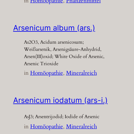
in
Homöopathie
, 
Pflanzenmittel
Arsenicum album (ars.)
As2O3, Acidum arsenicosum;
Weißarsenik, Arsenigsäure-Anhydrid,
Arsen(III)oxid; White Oxide of Arsenic,
Arsenic Trioxide
in
Homöopathie
, 
Mineralreich
Arsenicum iodatum (ars-i.)
AsJ3; Arsentrijodid; Iodide of Arsenic
in
Homöopathie
, 
Mineralreich