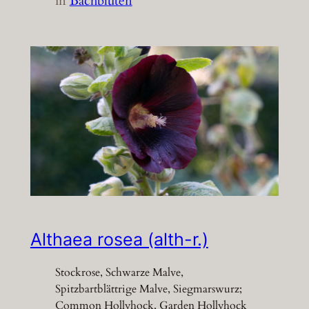
in
Bachblüten
Althaea rosea (alth-r.)
Stockrose, Schwarze Malve,
Spitzbartblättrige Malve, Siegmarswurz;
Common Hollyhock, Garden Hollyhock