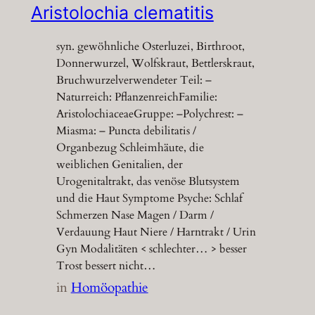
Aristolochia clematitis
syn. gewöhnliche Osterluzei, Birthroot,
Donnerwurzel, Wolfskraut, Bettlerskraut,
Bruchwurzelverwendeter Teil: –
Naturreich: PflanzenreichFamilie:
AristolochiaceaeGruppe: –Polychrest: –
Miasma: – Puncta debilitatis /
Organbezug Schleimhäute, die
weiblichen Genitalien, der
Urogenitaltrakt, das venöse Blutsystem
und die Haut Symptome Psyche: Schlaf
Schmerzen Nase Magen / Darm /
Verdauung Haut Niere / Harntrakt / Urin
Gyn Modalitäten < schlechter… > besser
Trost bessert nicht…
in
Homöopathie