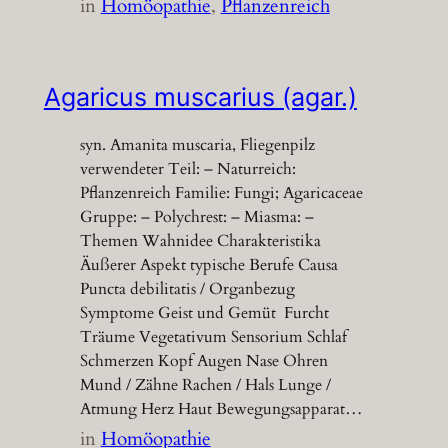
in
Homöopathie
, 
Pflanzenreich
Agaricus muscarius (agar.)
syn. Amanita muscaria, Fliegenpilz
verwendeter Teil: – Naturreich:
Pflanzenreich Familie: Fungi; Agaricaceae
Gruppe: – Polychrest: – Miasma: –
Themen Wahnidee Charakteristika
Äußerer Aspekt typische Berufe Causa
Puncta debilitatis / Organbezug
Symptome Geist und Gemüt Furcht
Träume Vegetativum Sensorium Schlaf
Schmerzen Kopf Augen Nase Ohren
Mund / Zähne Rachen / Hals Lunge /
Atmung Herz Haut Bewegungsapparat…
in
Homöopathie