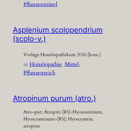
Pflanzenmittel
Asplenium scolopendrium
(scolo-v.)
Vorlage Homöopathikum 2026 (hom.)
in
Homöopathie
, 
Mittel
, 
Pflanzenreich
Atropinum purum (atro.)
Atro-pur; Atropin; (RS)-Hyoscaminum,
Hyoscyaminum-(RS); Hyoscyamin,
atropine