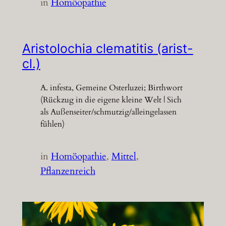
in
Homöopathie
Aristolochia clematitis (arist-
cl.)
A. infesta, Gemeine Osterluzei; Birthwort
(Rückzug in die eigene kleine Welt | Sich
als Außenseiter/schmutzig/alleingelassen
fühlen)
in
Homöopathie
, 
Mittel
, 
Pflanzenreich