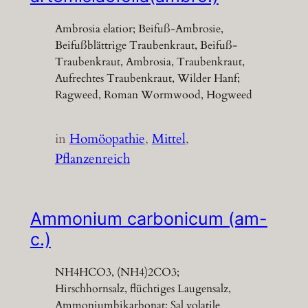
Ambrosia elatior; Beifuß-Ambrosie,
Beifußblättrige Traubenkraut, Beifuß-
Traubenkraut, Ambrosia, Traubenkraut,
Aufrechtes Traubenkraut, Wilder Hanf;
Ragweed, Roman Wormwood, Hogweed
in
Homöopathie
, 
Mittel
, 
Pflanzenreich
Ammonium carbonicum (am-
c.)
NH4HCO3, (NH4)2CO3;
Hirschhornsalz, flüchtiges Laugensalz,
Ammoniumbikarbonat; Sal volatile