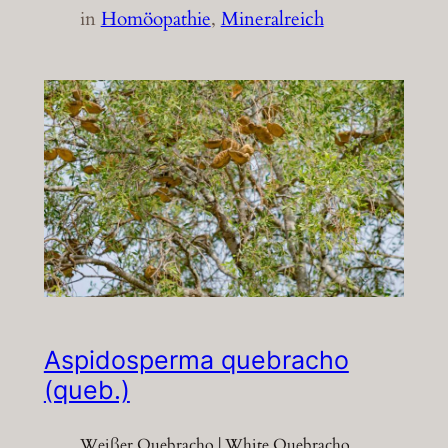
in
Homöopathie
, 
Mineralreich
Aspidosperma quebracho
(queb.)
Weißer Quebracho | White Quebracho