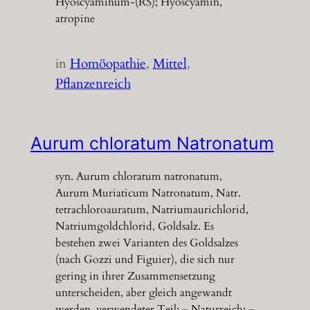
Hyoscyaminum-(RS); Hyoscyamin,
atropine
in
Homöopathie
, 
Mittel
, 
Pflanzenreich
Aurum chloratum Natronatum
syn. Aurum chloratum natronatum,
Aurum Muriaticum Natronatum, Natr.
tetrachloroauratum, Natriumaurichlorid,
Natriumgoldchlorid, Goldsalz. Es
bestehen zwei Varianten des Goldsalzes
(nach Gozzi und Figuier), die sich nur
gering in ihrer Zusammensetzung
unterscheiden, aber gleich angewandt
werden. verwendeter Teil: – Naturreich: –