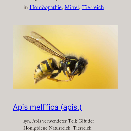
in
Homöopathie
, 
Mittel
, 
Tierreich
Apis mellifica (apis.)
syn. Apis verwendeter Teil: Gift der
Honigbiene Naturreich: Tierreich