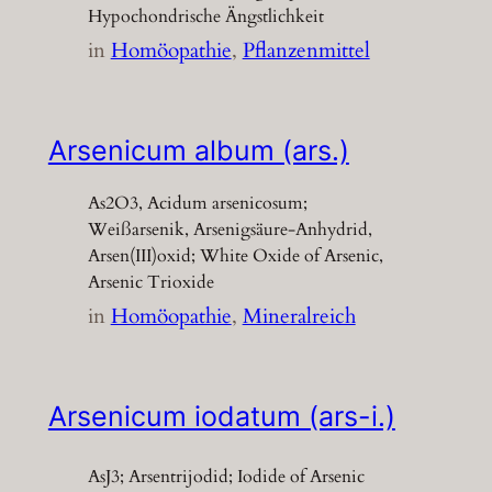
Hypochondrische Ängstlichkeit
in
Homöopathie
, 
Pflanzenmittel
Arsenicum album (ars.)
As2O3, Acidum arsenicosum;
Weißarsenik, Arsenigsäure-Anhydrid,
Arsen(III)oxid; White Oxide of Arsenic,
Arsenic Trioxide
in
Homöopathie
, 
Mineralreich
Arsenicum iodatum (ars-i.)
AsJ3; Arsentrijodid; Iodide of Arsenic