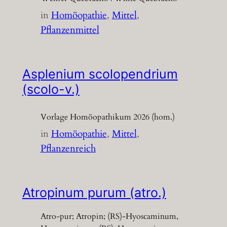
in
Homöopathie
, 
Mittel
, 
Pflanzenmittel
Asplenium scolopendrium
(scolo-v.)
Vorlage Homöopathikum 2026 (hom.)
in
Homöopathie
, 
Mittel
, 
Pflanzenreich
Atropinum purum (atro.)
Atro-pur; Atropin; (RS)-Hyoscaminum,