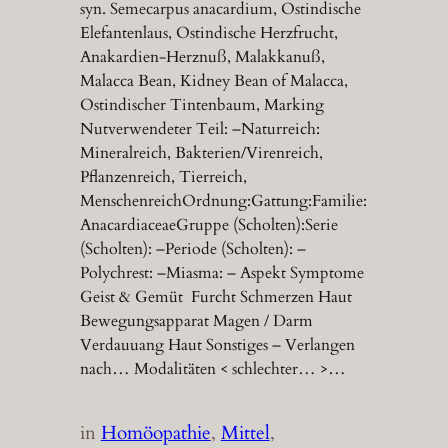
syn. Semecarpus anacardium, Ostindische
Elefantenlaus, Ostindische Herzfrucht,
Anakardien-Herznuß, Malakkanuß,
Malacca Bean, Kidney Bean of Malacca,
Ostindischer Tintenbaum, Marking
Nutverwendeter Teil: –Naturreich:
Mineralreich, Bakterien/Virenreich,
Pflanzenreich, Tierreich,
MenschenreichOrdnung:Gattung:Familie:
AnacardiaceaeGruppe (Scholten):Serie
(Scholten): –Periode (Scholten): –
Polychrest: –Miasma: – Aspekt Symptome
Geist & Gemüt Furcht Schmerzen Haut
Bewegungsapparat Magen / Darm
Verdauuang Haut Sonstiges – Verlangen
nach… Modalitäten < schlechter… >…
in
Homöopathie
, 
Mittel
, 