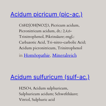
Acidum picricum (pic-ac.)
C6H2(OH(NO2)3, Picricum acidum,
Picronitricum acidum, dt.: 2,4,6-
Trinitrophenol, Pikrinsäure; engl.:
Carbazotic Acid, Tri-nitro-carbolic Acid;
Acidum picronitricum, Trinitrophenol
in
Homöopathie
, 
Mineralreich
Acidum sulfuricum (sulf-ac.)
H2SO4, Acidum sulphuricum,
Sulphuricum acidum; Schwefelsäure;
Vitriol, Sulphuric acid