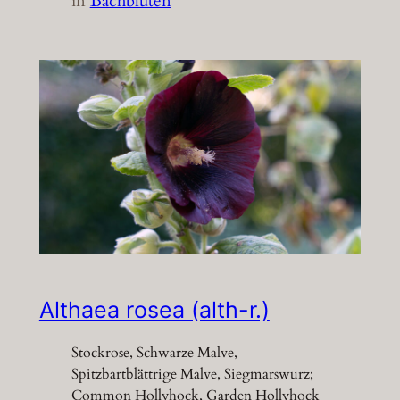
in
Bachblüten
Althaea rosea (alth-r.)
Stockrose, Schwarze Malve,
Spitzbartblättrige Malve, Siegmarswurz;
Common Hollyhock, Garden Hollyhock