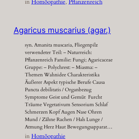
in
Homöopathie
, 
Pflanzenreich
Agaricus muscarius (agar.)
syn. Amanita muscaria, Fliegenpilz
verwendeter Teil: – Naturreich:
Pflanzenreich Familie: Fungi; Agaricaceae
Gruppe: – Polychrest: – Miasma: –
Themen Wahnidee Charakteristika
Äußerer Aspekt typische Berufe Causa
Puncta debilitatis / Organbezug
Symptome Geist und Gemüt Furcht
Träume Vegetativum Sensorium Schlaf
Schmerzen Kopf Augen Nase Ohren
Mund / Zähne Rachen / Hals Lunge /
Atmung Herz Haut Bewegungsapparat…
in
Homöopathie