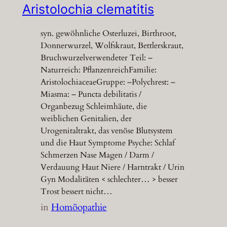
Aristolochia clematitis
syn. gewöhnliche Osterluzei, Birthroot,
Donnerwurzel, Wolfskraut, Bettlerskraut,
Bruchwurzelverwendeter Teil: –
Naturreich: PflanzenreichFamilie:
AristolochiaceaeGruppe: –Polychrest: –
Miasma: – Puncta debilitatis /
Organbezug Schleimhäute, die
weiblichen Genitalien, der
Urogenitaltrakt, das venöse Blutsystem
und die Haut Symptome Psyche: Schlaf
Schmerzen Nase Magen / Darm /
Verdauung Haut Niere / Harntrakt / Urin
Gyn Modalitäten < schlechter… > besser
Trost bessert nicht…
in
Homöopathie