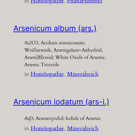
in
Homöopathie
, 
Pflanzenmittel
Arsenicum album (ars.)
As2O3, Acidum arsenicosum;
Weißarsenik, Arsenigsäure-Anhydrid,
Arsen(III)oxid; White Oxide of Arsenic,
Arsenic Trioxide
in
Homöopathie
, 
Mineralreich
Arsenicum iodatum (ars-i.)
AsJ3; Arsentrijodid; Iodide of Arsenic
in
Homöopathie
, 
Mineralreich