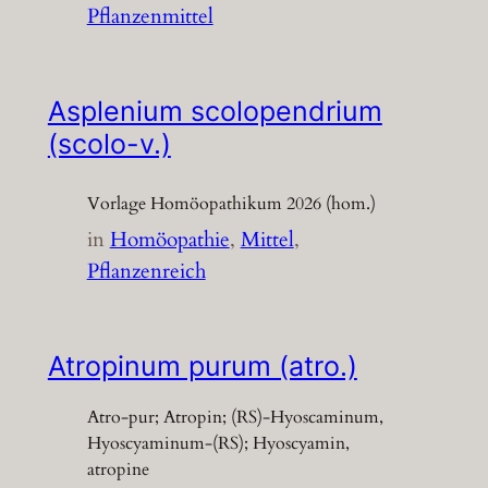
Pflanzenmittel
Asplenium scolopendrium
(scolo-v.)
Vorlage Homöopathikum 2026 (hom.)
in
Homöopathie
, 
Mittel
, 
Pflanzenreich
Atropinum purum (atro.)
Atro-pur; Atropin; (RS)-Hyoscaminum,
Hyoscyaminum-(RS); Hyoscyamin,
atropine