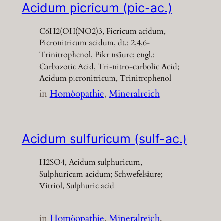
Acidum picricum (pic-ac.)
C6H2(OH(NO2)3, Picricum acidum,
Picronitricum acidum, dt.: 2,4,6-
Trinitrophenol, Pikrinsäure; engl.:
Carbazotic Acid, Tri-nitro-carbolic Acid;
Acidum picronitricum, Trinitrophenol
in
Homöopathie
, 
Mineralreich
Acidum sulfuricum (sulf-ac.)
H2SO4, Acidum sulphuricum,
Sulphuricum acidum; Schwefelsäure;
Vitriol, Sulphuric acid
in
Homöopathie
, 
Mineralreich
, 