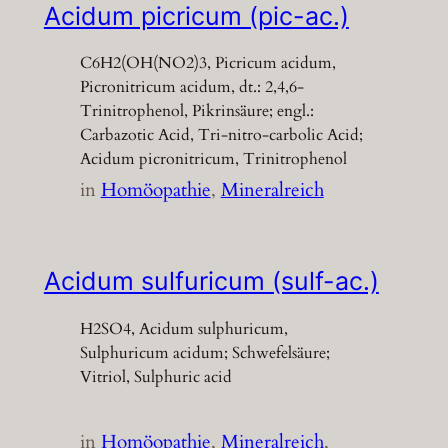
Acidum picricum (pic-ac.)
C6H2(OH(NO2)3, Picricum acidum,
Picronitricum acidum, dt.: 2,4,6-
Trinitrophenol, Pikrinsäure; engl.:
Carbazotic Acid, Tri-nitro-carbolic Acid;
Acidum picronitricum, Trinitrophenol
in
Homöopathie
, 
Mineralreich
Acidum sulfuricum (sulf-ac.)
H2SO4, Acidum sulphuricum,
Sulphuricum acidum; Schwefelsäure;
Vitriol, Sulphuric acid
in
Homöopathie
, 
Mineralreich
, 