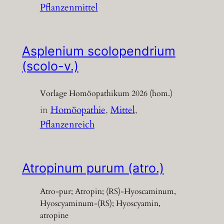
Pflanzenmittel
Asplenium scolopendrium
(scolo-v.)
Vorlage Homöopathikum 2026 (hom.)
in
Homöopathie
, 
Mittel
, 
Pflanzenreich
Atropinum purum (atro.)
Atro-pur; Atropin; (RS)-Hyoscaminum,
Hyoscyaminum-(RS); Hyoscyamin,
atropine