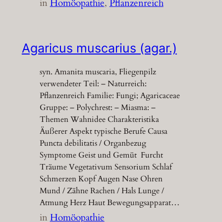
in
Homöopathie
, 
Pflanzenreich
Agaricus muscarius (agar.)
syn. Amanita muscaria, Fliegenpilz
verwendeter Teil: – Naturreich:
Pflanzenreich Familie: Fungi; Agaricaceae
Gruppe: – Polychrest: – Miasma: –
Themen Wahnidee Charakteristika
Äußerer Aspekt typische Berufe Causa
Puncta debilitatis / Organbezug
Symptome Geist und Gemüt Furcht
Träume Vegetativum Sensorium Schlaf
Schmerzen Kopf Augen Nase Ohren
Mund / Zähne Rachen / Hals Lunge /
Atmung Herz Haut Bewegungsapparat…
in
Homöopathie