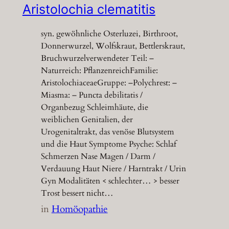
Aristolochia clematitis
syn. gewöhnliche Osterluzei, Birthroot,
Donnerwurzel, Wolfskraut, Bettlerskraut,
Bruchwurzelverwendeter Teil: –
Naturreich: PflanzenreichFamilie:
AristolochiaceaeGruppe: –Polychrest: –
Miasma: – Puncta debilitatis /
Organbezug Schleimhäute, die
weiblichen Genitalien, der
Urogenitaltrakt, das venöse Blutsystem
und die Haut Symptome Psyche: Schlaf
Schmerzen Nase Magen / Darm /
Verdauung Haut Niere / Harntrakt / Urin
Gyn Modalitäten < schlechter… > besser
Trost bessert nicht…
in
Homöopathie