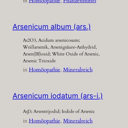
in
Homöopathie
, 
Pflanzenmittel
Arsenicum album (ars.)
As2O3, Acidum arsenicosum;
Weißarsenik, Arsenigsäure-Anhydrid,
Arsen(III)oxid; White Oxide of Arsenic,
Arsenic Trioxide
in
Homöopathie
, 
Mineralreich
Arsenicum iodatum (ars-i.)
AsJ3; Arsentrijodid; Iodide of Arsenic
in
Homöopathie
, 
Mineralreich