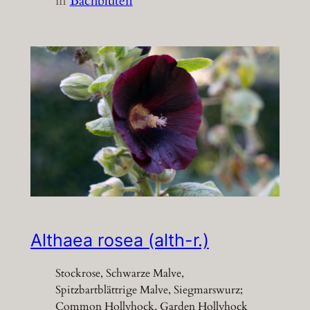
in
Bachblüten
Althaea rosea (alth-r.)
Stockrose, Schwarze Malve,
Spitzbartblättrige Malve, Siegmarswurz;
Common Hollyhock, Garden Hollyhock