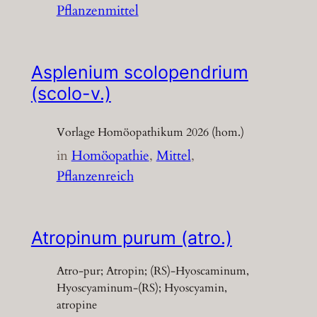
Pflanzenmittel
Asplenium scolopendrium
(scolo-v.)
Vorlage Homöopathikum 2026 (hom.)
in
Homöopathie
, 
Mittel
, 
Pflanzenreich
Atropinum purum (atro.)
Atro-pur; Atropin; (RS)-Hyoscaminum,
Hyoscyaminum-(RS); Hyoscyamin,
atropine