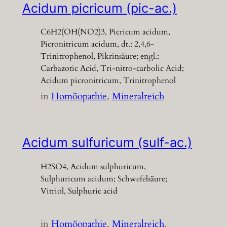
Acidum picricum (pic-ac.)
C6H2(OH(NO2)3, Picricum acidum,
Picronitricum acidum, dt.: 2,4,6-
Trinitrophenol, Pikrinsäure; engl.:
Carbazotic Acid, Tri-nitro-carbolic Acid;
Acidum picronitricum, Trinitrophenol
in
Homöopathie
, 
Mineralreich
Acidum sulfuricum (sulf-ac.)
H2SO4, Acidum sulphuricum,
Sulphuricum acidum; Schwefelsäure;
Vitriol, Sulphuric acid
in
Homöopathie
, 
Mineralreich
, 