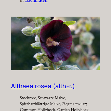
in
Bachblüten
Althaea rosea (alth-r.)
Stockrose, Schwarze Malve,
Spitzbartblättrige Malve, Siegmarswurz;
Common Hollyhock, Garden Hollyhock