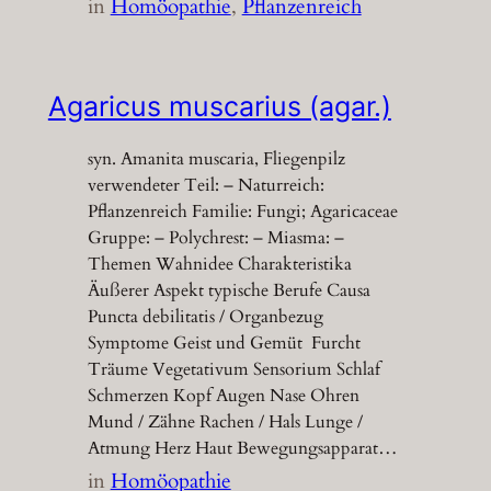
in
Homöopathie
, 
Pflanzenreich
Agaricus muscarius (agar.)
syn. Amanita muscaria, Fliegenpilz
verwendeter Teil: – Naturreich:
Pflanzenreich Familie: Fungi; Agaricaceae
Gruppe: – Polychrest: – Miasma: –
Themen Wahnidee Charakteristika
Äußerer Aspekt typische Berufe Causa
Puncta debilitatis / Organbezug
Symptome Geist und Gemüt Furcht
Träume Vegetativum Sensorium Schlaf
Schmerzen Kopf Augen Nase Ohren
Mund / Zähne Rachen / Hals Lunge /
Atmung Herz Haut Bewegungsapparat…
in
Homöopathie