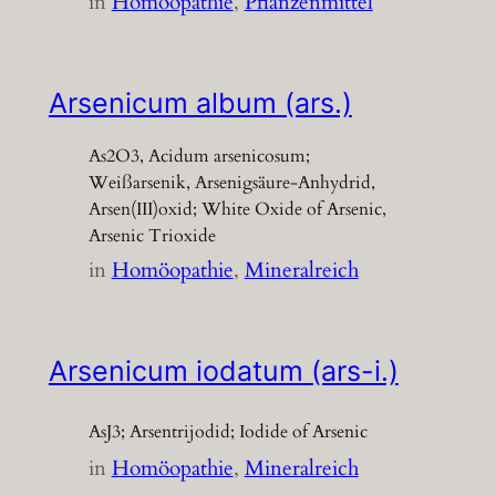
in
Homöopathie
, 
Pflanzenmittel
Arsenicum album (ars.)
As2O3, Acidum arsenicosum;
Weißarsenik, Arsenigsäure-Anhydrid,
Arsen(III)oxid; White Oxide of Arsenic,
Arsenic Trioxide
in
Homöopathie
, 
Mineralreich
Arsenicum iodatum (ars-i.)
AsJ3; Arsentrijodid; Iodide of Arsenic
in
Homöopathie
, 
Mineralreich