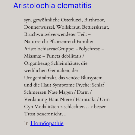
Aristolochia clematitis
syn. gewöhnliche Osterluzei, Birthroot,
Donnerwurzel, Wolfskraut, Bettlerskraut,
Bruchwurzelverwendeter Teil: –
Naturreich: PflanzenreichFamilie:
AristolochiaceaeGruppe: –Polychrest: –
Miasma: – Puncta debilitatis /
Organbezug Schleimhäute, die
weiblichen Genitalien, der
Urogenitaltrakt, das venöse Blutsystem
und die Haut Symptome Psyche: Schlaf
Schmerzen Nase Magen / Darm /
Verdauung Haut Niere / Harntrakt / Urin
Gyn Modalitäten < schlechter… > besser
Trost bessert nicht…
in
Homöopathie