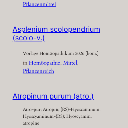
Pflanzenmittel
Asplenium scolopendrium
(scolo-v.)
Vorlage Homöopathikum 2026 (hom.)
in
Homöopathie
, 
Mittel
, 
Pflanzenreich
Atropinum purum (atro.)
Atro-pur; Atropin; (RS)-Hyoscaminum,
Hyoscyaminum-(RS); Hyoscyamin,
atropine