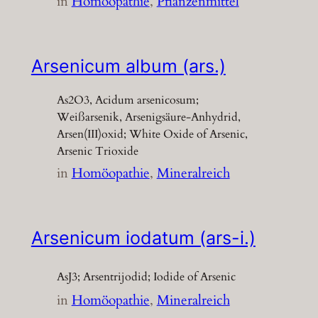
in
Homöopathie
, 
Pflanzenmittel
Arsenicum album (ars.)
As2O3, Acidum arsenicosum;
Weißarsenik, Arsenigsäure-Anhydrid,
Arsen(III)oxid; White Oxide of Arsenic,
Arsenic Trioxide
in
Homöopathie
, 
Mineralreich
Arsenicum iodatum (ars-i.)
AsJ3; Arsentrijodid; Iodide of Arsenic
in
Homöopathie
, 
Mineralreich