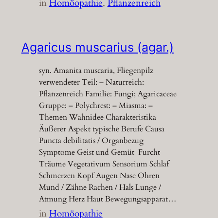
in
Homöopathie
, 
Pflanzenreich
Agaricus muscarius (agar.)
syn. Amanita muscaria, Fliegenpilz
verwendeter Teil: – Naturreich:
Pflanzenreich Familie: Fungi; Agaricaceae
Gruppe: – Polychrest: – Miasma: –
Themen Wahnidee Charakteristika
Äußerer Aspekt typische Berufe Causa
Puncta debilitatis / Organbezug
Symptome Geist und Gemüt Furcht
Träume Vegetativum Sensorium Schlaf
Schmerzen Kopf Augen Nase Ohren
Mund / Zähne Rachen / Hals Lunge /
Atmung Herz Haut Bewegungsapparat…
in
Homöopathie