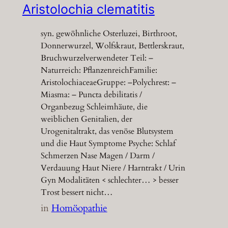
Aristolochia clematitis
syn. gewöhnliche Osterluzei, Birthroot,
Donnerwurzel, Wolfskraut, Bettlerskraut,
Bruchwurzelverwendeter Teil: –
Naturreich: PflanzenreichFamilie:
AristolochiaceaeGruppe: –Polychrest: –
Miasma: – Puncta debilitatis /
Organbezug Schleimhäute, die
weiblichen Genitalien, der
Urogenitaltrakt, das venöse Blutsystem
und die Haut Symptome Psyche: Schlaf
Schmerzen Nase Magen / Darm /
Verdauung Haut Niere / Harntrakt / Urin
Gyn Modalitäten < schlechter… > besser
Trost bessert nicht…
in
Homöopathie