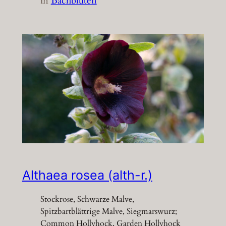
in
Bachblüten
Althaea rosea (alth-r.)
Stockrose, Schwarze Malve,
Spitzbartblättrige Malve, Siegmarswurz;
Common Hollyhock, Garden Hollyhock