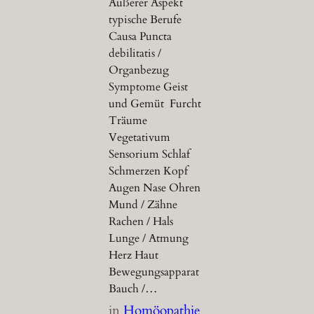
Äußerer Aspekt
typische Berufe
Causa Puncta
debilitatis /
Organbezug
Symptome Geist
und Gemüt Furcht
Träume
Vegetativum
Sensorium Schlaf
Schmerzen Kopf
Augen Nase Ohren
Mund / Zähne
Rachen / Hals
Lunge / Atmung
Herz Haut
Bewegungsapparat
Bauch /…
in
Homöopathie