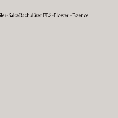
ler-Salze
Bachblüten
FES-Flower -Essence