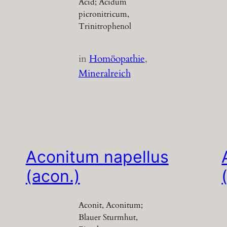
Acid; Acidum
picronitricum,
Trinitrophenol
in
Homöopathie
, 
Mineralreich
Aconitum napellus
(acon.)
Aconit, Aconitum;
Blauer Sturmhut,