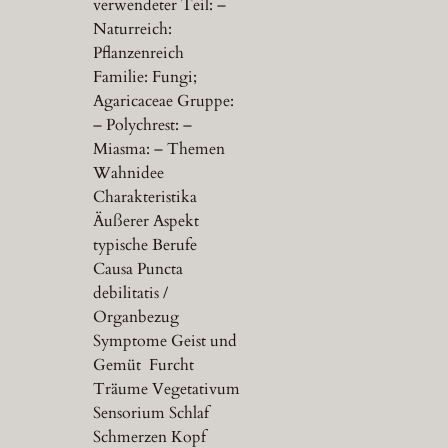
verwendeter Teil: –
Naturreich:
Pflanzenreich
Familie: Fungi;
Agaricaceae Gruppe:
– Polychrest: –
Miasma: – Themen
Wahnidee
Charakteristika
Äußerer Aspekt
typische Berufe
Causa Puncta
debilitatis /
Organbezug
Symptome Geist und
Gemüt Furcht
Träume Vegetativum
Sensorium Schlaf
Schmerzen Kopf