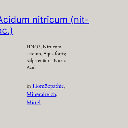
Acidum nitricum (nit-
ac.)
HNO3, Nitricum
acidum, Aqua fortis;
Salpetersäure; Nitric
Acid
in
Homöopathie
, 
Mineralreich
, 
Mittel