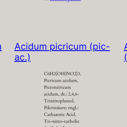
m
Acidum picricum (pic-
ac.)
C6H2(OH(NO2)3,
Picricum acidum,
Picronitricum
acidum, dt.: 2,4,6-
Trinitrophenol,
Pikrinsäure; engl.:
Carbazotic Acid,
Tri-nitro-carbolic