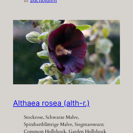
in
Bachblüten
Althaea rosea (alth-r.)
Stockrose, Schwarze Malve,
Spitzbartblättrige Malve, Siegmarswurz;
Common Hollyhock, Garden Hollyhock