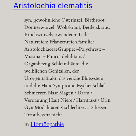
Aristolochia clematitis
syn. gewöhnliche Osterluzei, Birthroot,
Donnerwurzel, Wolfskraut, Bettlerskraut,
Bruchwurzelverwendeter Teil: –
Naturreich: PflanzenreichFamilie:
AristolochiaceaeGruppe: –Polychrest: –
Miasma: – Puncta debilitatis /
Organbezug Schleimhäute, die
weiblichen Genitalien, der
Urogenitaltrakt, das venöse Blutsystem
und die Haut Symptome Psyche: Schlaf
Schmerzen Nase Magen / Darm /
Verdauung Haut Niere / Harntrakt / Urin
Gyn Modalitäten < schlechter… > besser
Trost bessert nicht…
in
Homöopathie