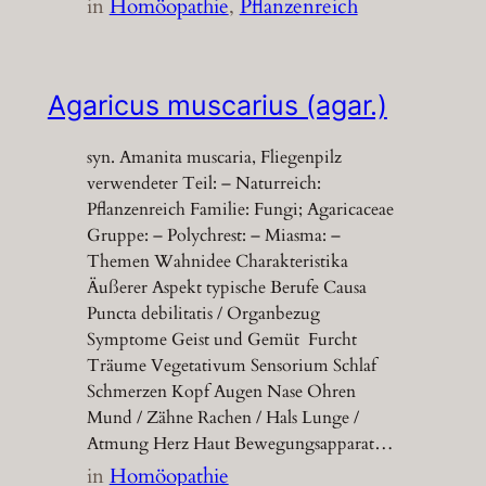
in
Homöopathie
, 
Pflanzenreich
Agaricus muscarius (agar.)
syn. Amanita muscaria, Fliegenpilz
verwendeter Teil: – Naturreich:
Pflanzenreich Familie: Fungi; Agaricaceae
Gruppe: – Polychrest: – Miasma: –
Themen Wahnidee Charakteristika
Äußerer Aspekt typische Berufe Causa
Puncta debilitatis / Organbezug
Symptome Geist und Gemüt Furcht
Träume Vegetativum Sensorium Schlaf
Schmerzen Kopf Augen Nase Ohren
Mund / Zähne Rachen / Hals Lunge /
Atmung Herz Haut Bewegungsapparat…
in
Homöopathie