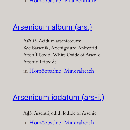
in
Homöopathie
, 
Pflanzenmittel
Arsenicum album (ars.)
As2O3, Acidum arsenicosum;
Weißarsenik, Arsenigsäure-Anhydrid,
Arsen(III)oxid; White Oxide of Arsenic,
Arsenic Trioxide
in
Homöopathie
, 
Mineralreich
Arsenicum iodatum (ars-i.)
AsJ3; Arsentrijodid; Iodide of Arsenic
in
Homöopathie
, 
Mineralreich