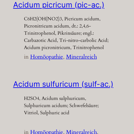
Acidum picricum (pic-ac.)
C6H2(OH(NO2)3, Picricum acidum,
Picronitricum acidum, dt.: 2,4,6-
Trinitrophenol, Pikrinsäure; engl.:
Carbazotic Acid, Tri-nitro-carbolic Acid;
Acidum picronitricum, Trinitrophenol
in
Homöopathie
, 
Mineralreich
Acidum sulfuricum (sulf-ac.)
H2SO4, Acidum sulphuricum,
Sulphuricum acidum; Schwefelsäure;
Vitriol, Sulphuric acid
in
Homöopathie
, 
Mineralreich
, 