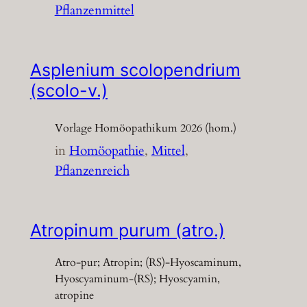
Pflanzenmittel
Asplenium scolopendrium
(scolo-v.)
Vorlage Homöopathikum 2026 (hom.)
in
Homöopathie
, 
Mittel
, 
Pflanzenreich
Atropinum purum (atro.)
Atro-pur; Atropin; (RS)-Hyoscaminum,
Hyoscyaminum-(RS); Hyoscyamin,
atropine