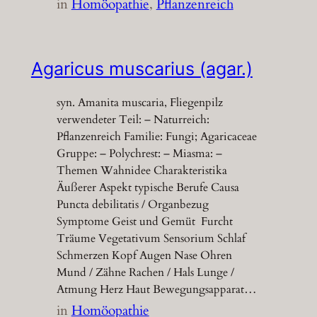
in
Homöopathie
, 
Pflanzenreich
Agaricus muscarius (agar.)
syn. Amanita muscaria, Fliegenpilz
verwendeter Teil: – Naturreich:
Pflanzenreich Familie: Fungi; Agaricaceae
Gruppe: – Polychrest: – Miasma: –
Themen Wahnidee Charakteristika
Äußerer Aspekt typische Berufe Causa
Puncta debilitatis / Organbezug
Symptome Geist und Gemüt Furcht
Träume Vegetativum Sensorium Schlaf
Schmerzen Kopf Augen Nase Ohren
Mund / Zähne Rachen / Hals Lunge /
Atmung Herz Haut Bewegungsapparat…
in
Homöopathie