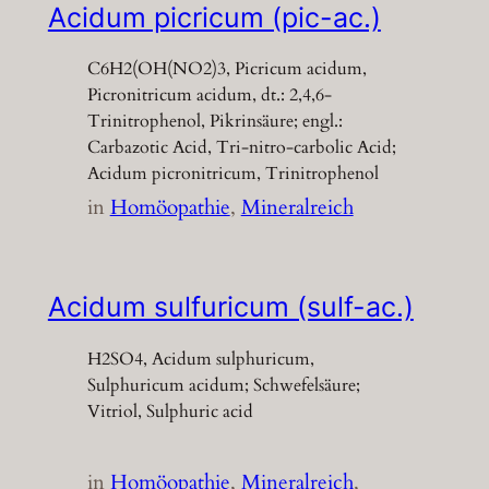
Acidum picricum (pic-ac.)
C6H2(OH(NO2)3, Picricum acidum,
Picronitricum acidum, dt.: 2,4,6-
Trinitrophenol, Pikrinsäure; engl.:
Carbazotic Acid, Tri-nitro-carbolic Acid;
Acidum picronitricum, Trinitrophenol
in
Homöopathie
, 
Mineralreich
Acidum sulfuricum (sulf-ac.)
H2SO4, Acidum sulphuricum,
Sulphuricum acidum; Schwefelsäure;
Vitriol, Sulphuric acid
in
Homöopathie
, 
Mineralreich
, 