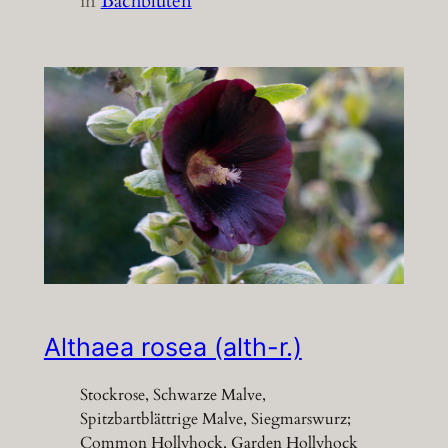
in
Bachblüten
Althaea rosea (alth-r.)
Stockrose, Schwarze Malve,
Spitzbartblättrige Malve, Siegmarswurz;
Common Hollyhock, Garden Hollyhock