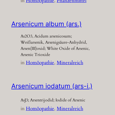
in
Homöopathie
, 
Pflanzenmittel
Arsenicum album (ars.)
As2O3, Acidum arsenicosum;
Weißarsenik, Arsenigsäure-Anhydrid,
Arsen(III)oxid; White Oxide of Arsenic,
Arsenic Trioxide
in
Homöopathie
, 
Mineralreich
Arsenicum iodatum (ars-i.)
AsJ3; Arsentrijodid; Iodide of Arsenic
in
Homöopathie
, 
Mineralreich