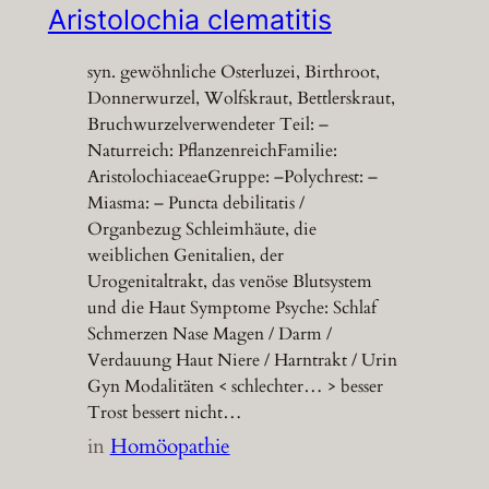
Aristolochia clematitis
syn. gewöhnliche Osterluzei, Birthroot,
Donnerwurzel, Wolfskraut, Bettlerskraut,
Bruchwurzelverwendeter Teil: –
Naturreich: PflanzenreichFamilie:
AristolochiaceaeGruppe: –Polychrest: –
Miasma: – Puncta debilitatis /
Organbezug Schleimhäute, die
weiblichen Genitalien, der
Urogenitaltrakt, das venöse Blutsystem
und die Haut Symptome Psyche: Schlaf
Schmerzen Nase Magen / Darm /
Verdauung Haut Niere / Harntrakt / Urin
Gyn Modalitäten < schlechter… > besser
Trost bessert nicht…
in
Homöopathie