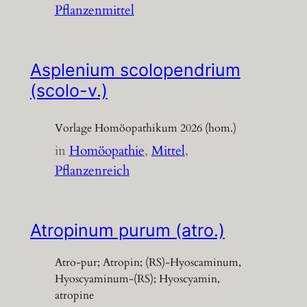
Pflanzenmittel
Asplenium scolopendrium
(scolo-v.)
Vorlage Homöopathikum 2026 (hom.)
in
Homöopathie
, 
Mittel
, 
Pflanzenreich
Atropinum purum (atro.)
Atro-pur; Atropin; (RS)-Hyoscaminum,
Hyoscyaminum-(RS); Hyoscyamin,
atropine