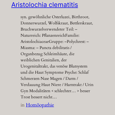
Aristolochia clematitis
syn. gewöhnliche Osterluzei, Birthroot,
Donnerwurzel, Wolfskraut, Bettlerskraut,
Bruchwurzelverwendeter Teil: –
Naturreich: PflanzenreichFamilie:
AristolochiaceaeGruppe: –Polychrest: –
Miasma: – Puncta debilitatis /
Organbezug Schleimhäute, die
weiblichen Genitalien, der
Urogenitaltrakt, das venöse Blutsystem
und die Haut Symptome Psyche: Schlaf
Schmerzen Nase Magen / Darm /
Verdauung Haut Niere / Harntrakt / Urin
Gyn Modalitäten < schlechter… > besser
Trost bessert nicht…
in
Homöopathie