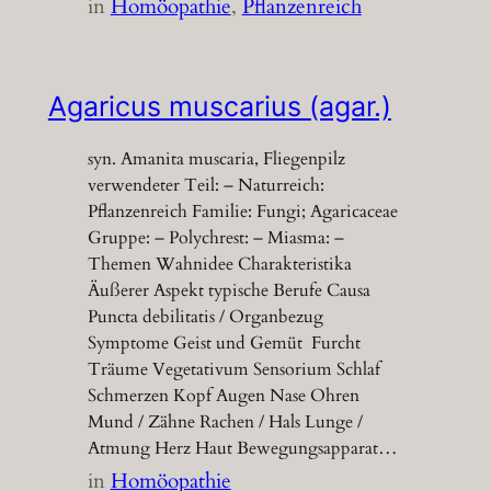
in
Homöopathie
, 
Pflanzenreich
Agaricus muscarius (agar.)
syn. Amanita muscaria, Fliegenpilz
verwendeter Teil: – Naturreich:
Pflanzenreich Familie: Fungi; Agaricaceae
Gruppe: – Polychrest: – Miasma: –
Themen Wahnidee Charakteristika
Äußerer Aspekt typische Berufe Causa
Puncta debilitatis / Organbezug
Symptome Geist und Gemüt Furcht
Träume Vegetativum Sensorium Schlaf
Schmerzen Kopf Augen Nase Ohren
Mund / Zähne Rachen / Hals Lunge /
Atmung Herz Haut Bewegungsapparat…
in
Homöopathie