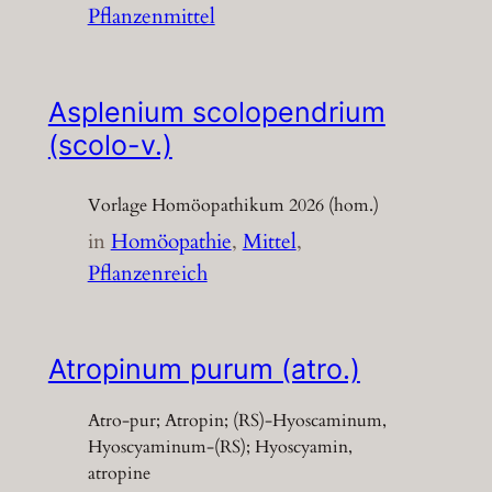
Pflanzenmittel
Asplenium scolopendrium
(scolo-v.)
Vorlage Homöopathikum 2026 (hom.)
in
Homöopathie
, 
Mittel
, 
Pflanzenreich
Atropinum purum (atro.)
Atro-pur; Atropin; (RS)-Hyoscaminum,
Hyoscyaminum-(RS); Hyoscyamin,
atropine