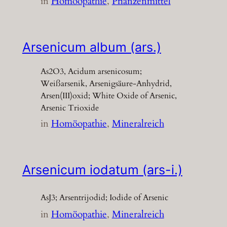
in
Homöopathie
, 
Pflanzenmittel
Arsenicum album (ars.)
As2O3, Acidum arsenicosum;
Weißarsenik, Arsenigsäure-Anhydrid,
Arsen(III)oxid; White Oxide of Arsenic,
Arsenic Trioxide
in
Homöopathie
, 
Mineralreich
Arsenicum iodatum (ars-i.)
AsJ3; Arsentrijodid; Iodide of Arsenic
in
Homöopathie
, 
Mineralreich