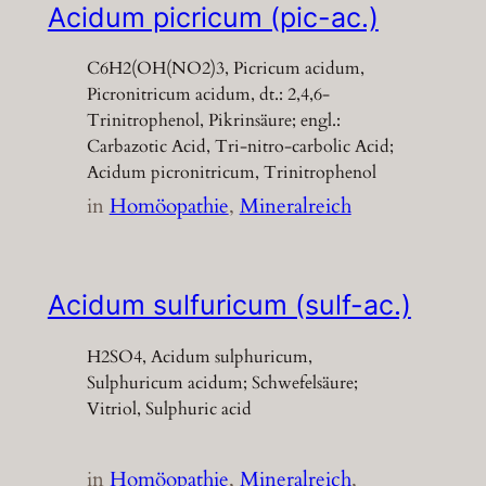
Acidum picricum (pic-ac.)
C6H2(OH(NO2)3, Picricum acidum,
Picronitricum acidum, dt.: 2,4,6-
Trinitrophenol, Pikrinsäure; engl.:
Carbazotic Acid, Tri-nitro-carbolic Acid;
Acidum picronitricum, Trinitrophenol
in
Homöopathie
, 
Mineralreich
Acidum sulfuricum (sulf-ac.)
H2SO4, Acidum sulphuricum,
Sulphuricum acidum; Schwefelsäure;
Vitriol, Sulphuric acid
in
Homöopathie
, 
Mineralreich
, 