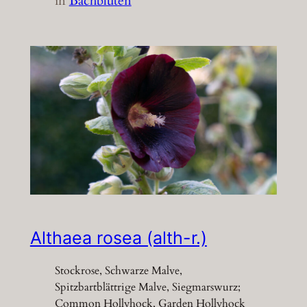
in
Bachblüten
Althaea rosea (alth-r.)
Stockrose, Schwarze Malve,
Spitzbartblättrige Malve, Siegmarswurz;
Common Hollyhock, Garden Hollyhock