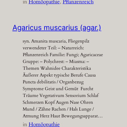
in
Homöopathie
, 
Pflanzenreich
Agaricus muscarius (agar.)
syn. Amanita muscaria, Fliegenpilz
verwendeter Teil: – Naturreich:
Pflanzenreich Familie: Fungi; Agaricaceae
Gruppe: – Polychrest: – Miasma: –
Themen Wahnidee Charakteristika
Äußerer Aspekt typische Berufe Causa
Puncta debilitatis / Organbezug
Symptome Geist und Gemüt Furcht
Träume Vegetativum Sensorium Schlaf
Schmerzen Kopf Augen Nase Ohren
Mund / Zähne Rachen / Hals Lunge /
Atmung Herz Haut Bewegungsapparat…
in
Homöopathie