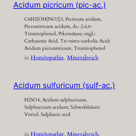
Acidum picricum (pic-ac.)
C6H2(OH(NO2)3, Picricum acidum,
Picronitricum acidum, dt.: 2,4,6-
Trinitrophenol, Pikrinsäure; engl.:
Carbazotic Acid, Tri-nitro-carbolic Acid;
Acidum picronitricum, Trinitrophenol
in
Homöopathie
, 
Mineralreich
Acidum sulfuricum (sulf-ac.)
H2SO4, Acidum sulphuricum,
Sulphuricum acidum; Schwefelsäure;
Vitriol, Sulphuric acid
in
Homöopathie
, 
Mineralreich
, 