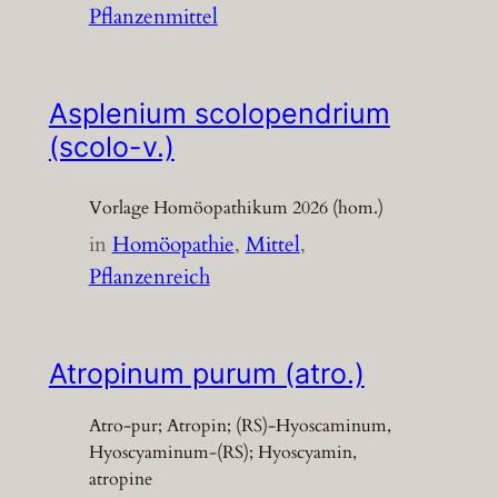
Pflanzenmittel
Asplenium scolopendrium
(scolo-v.)
Vorlage Homöopathikum 2026 (hom.)
in
Homöopathie
, 
Mittel
, 
Pflanzenreich
Atropinum purum (atro.)
Atro-pur; Atropin; (RS)-Hyoscaminum,
Hyoscyaminum-(RS); Hyoscyamin,
atropine