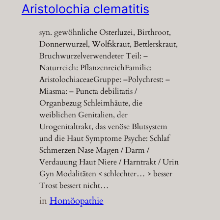
Aristolochia clematitis
syn. gewöhnliche Osterluzei, Birthroot,
Donnerwurzel, Wolfskraut, Bettlerskraut,
Bruchwurzelverwendeter Teil: –
Naturreich: PflanzenreichFamilie:
AristolochiaceaeGruppe: –Polychrest: –
Miasma: – Puncta debilitatis /
Organbezug Schleimhäute, die
weiblichen Genitalien, der
Urogenitaltrakt, das venöse Blutsystem
und die Haut Symptome Psyche: Schlaf
Schmerzen Nase Magen / Darm /
Verdauung Haut Niere / Harntrakt / Urin
Gyn Modalitäten < schlechter… > besser
Trost bessert nicht…
in
Homöopathie