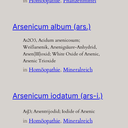
in
Homöopathie
, 
Pflanzenmittel
Arsenicum album (ars.)
As2O3, Acidum arsenicosum;
Weißarsenik, Arsenigsäure-Anhydrid,
Arsen(III)oxid; White Oxide of Arsenic,
Arsenic Trioxide
in
Homöopathie
, 
Mineralreich
Arsenicum iodatum (ars-i.)
AsJ3; Arsentrijodid; Iodide of Arsenic
in
Homöopathie
, 
Mineralreich