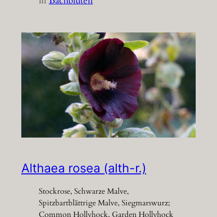
in
Bachblüten
Althaea rosea (alth-r.)
Stockrose, Schwarze Malve,
Spitzbartblättrige Malve, Siegmarswurz;
Common Hollyhock, Garden Hollyhock