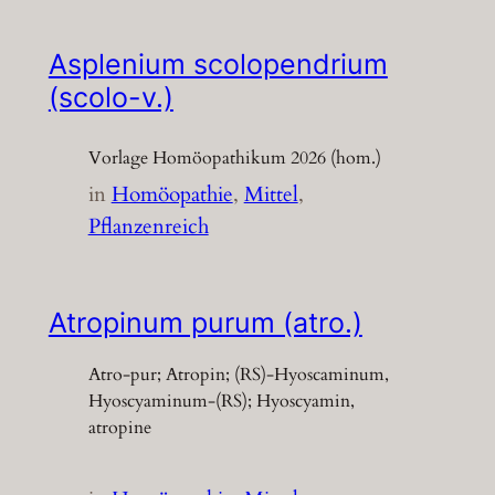
Asplenium scolopendrium
(scolo-v.)
Vorlage Homöopathikum 2026 (hom.)
in
Homöopathie
, 
Mittel
, 
Pflanzenreich
Atropinum purum (atro.)
Atro-pur; Atropin; (RS)-Hyoscaminum,
Hyoscyaminum-(RS); Hyoscyamin,
atropine