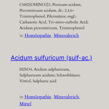
C6H2(OH(NO2)3, Picricum acidum,
Picronitricum acidum, dt.: 2,4,6-
Trinitrophenol, Pikrinsäure; engl.:
Carbazotic Acid, Tri-nitro-carbolic Acid;
Acidum picronitricum, Trinitrophenol
in
Homöopathie
, 
Mineralreich
Acidum sulfuricum (sulf-ac.)
H2SO4, Acidum sulphuricum,
Sulphuricum acidum; Schwefelsäure;
Vitriol, Sulphuric acid
in
Homöopathie
, 
Mineralreich
, 
Mittel