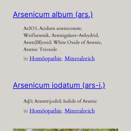
Arsenicum album (ars.)
As2O3, Acidum arsenicosum;
Weißarsenik, Arsenigsäure-Anhydrid,
Arsen(III)oxid; White Oxide of Arsenic,
Arsenic Trioxide
in
Homöopathie
, 
Mineralreich
Arsenicum iodatum (ars-i.)
AsJ3; Arsentrijodid; Iodide of Arsenic
in
Homöopathie
, 
Mineralreich