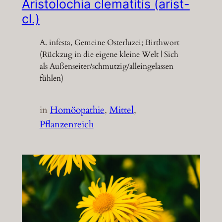
Aristolochia clematitis (arist-
cl.)
A. infesta, Gemeine Osterluzei; Birthwort
(Rückzug in die eigene kleine Welt | Sich
als Außenseiter/schmutzig/alleingelassen
fühlen)
in
Homöopathie
, 
Mittel
, 
Pflanzenreich