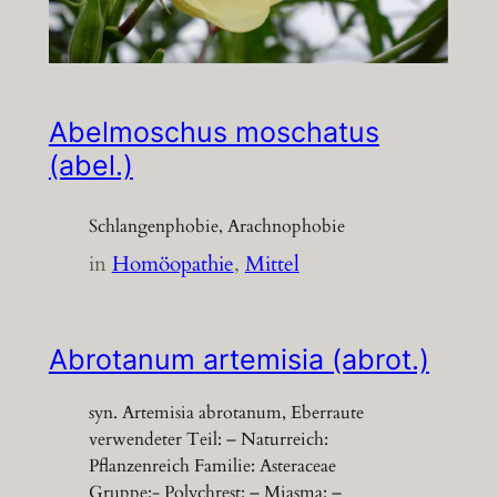
Abelmoschus moschatus
(abel.)
Schlangenphobie, Arachnophobie
in
Homöopathie
, 
Mittel
Abrotanum artemisia (abrot.)
syn. Artemisia abrotanum, Eberraute
verwendeter Teil: – Naturreich:
Pflanzenreich Familie: Asteraceae
Gruppe:- Polychrest: – Miasma: –