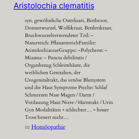
Aristolochia clematitis
syn. gewöhnliche Osterluzei, Birthroot,
Donnerwurzel, Wolfskraut, Bettlerskraut,
Bruchwurzelverwendeter Teil: –
Naturreich: PflanzenreichFamilie:
AristolochiaceaeGruppe: –Polychrest: –
Miasma: – Puncta debilitatis /
Organbezug Schleimhäute, die
weiblichen Genitalien, der
Urogenitaltrakt, das venöse Blutsystem
und die Haut Symptome Psyche: Schlaf
Schmerzen Nase Magen / Darm /
Verdauung Haut Niere / Harntrakt / Urin
Gyn Modalitäten < schlechter… > besser
Trost bessert nicht…
in
Homöopathie