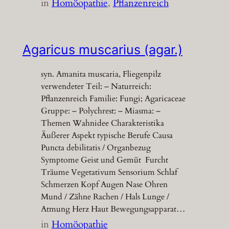
in
Homöopathie
, 
Pflanzenreich
Agaricus muscarius (agar.)
syn. Amanita muscaria, Fliegenpilz
verwendeter Teil: – Naturreich:
Pflanzenreich Familie: Fungi; Agaricaceae
Gruppe: – Polychrest: – Miasma: –
Themen Wahnidee Charakteristika
Äußerer Aspekt typische Berufe Causa
Puncta debilitatis / Organbezug
Symptome Geist und Gemüt Furcht
Träume Vegetativum Sensorium Schlaf
Schmerzen Kopf Augen Nase Ohren
Mund / Zähne Rachen / Hals Lunge /
Atmung Herz Haut Bewegungsapparat…
in
Homöopathie