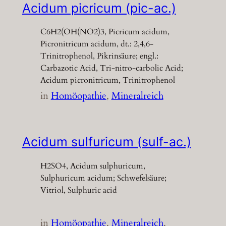
Acidum picricum (pic-ac.)
C6H2(OH(NO2)3, Picricum acidum,
Picronitricum acidum, dt.: 2,4,6-
Trinitrophenol, Pikrinsäure; engl.:
Carbazotic Acid, Tri-nitro-carbolic Acid;
Acidum picronitricum, Trinitrophenol
in
Homöopathie
, 
Mineralreich
Acidum sulfuricum (sulf-ac.)
H2SO4, Acidum sulphuricum,
Sulphuricum acidum; Schwefelsäure;
Vitriol, Sulphuric acid
in
Homöopathie
, 
Mineralreich
, 