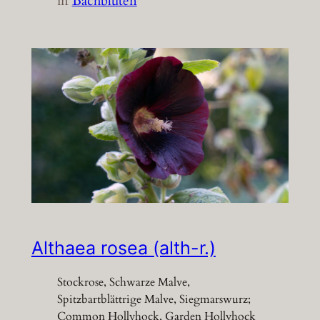
in
Bachblüten
Althaea rosea (alth-r.)
Stockrose, Schwarze Malve,
Spitzbartblättrige Malve, Siegmarswurz;
Common Hollyhock, Garden Hollyhock