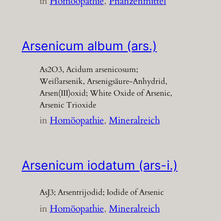
in
Homöopathie
, 
Pflanzenmittel
Arsenicum album (ars.)
As2O3, Acidum arsenicosum;
Weißarsenik, Arsenigsäure-Anhydrid,
Arsen(III)oxid; White Oxide of Arsenic,
Arsenic Trioxide
in
Homöopathie
, 
Mineralreich
Arsenicum iodatum (ars-i.)
AsJ3; Arsentrijodid; Iodide of Arsenic
in
Homöopathie
, 
Mineralreich