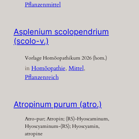
Pflanzenmittel
Asplenium scolopendrium
(scolo-v.)
Vorlage Homöopathikum 2026 (hom.)
in
Homöopathie
, 
Mittel
, 
Pflanzenreich
Atropinum purum (atro.)
Atro-pur; Atropin; (RS)-Hyoscaminum,
Hyoscyaminum-(RS); Hyoscyamin,
atropine