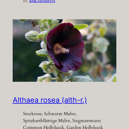
in
Bachblüten
Althaea rosea (alth-r.)
Stockrose, Schwarze Malve,
Spitzbartblättrige Malve, Siegmarswurz;
Common Hollyhock, Garden Hollyhock