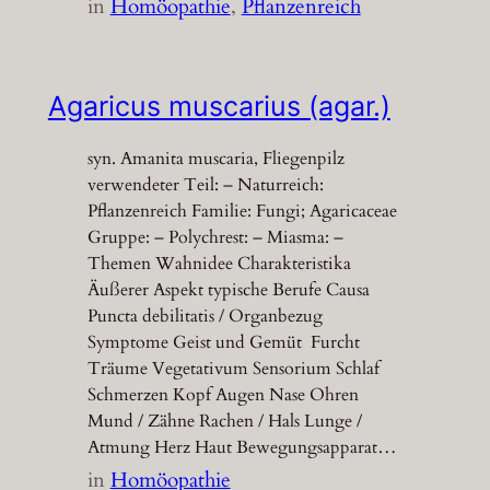
in
Homöopathie
, 
Pflanzenreich
Agaricus muscarius (agar.)
syn. Amanita muscaria, Fliegenpilz
verwendeter Teil: – Naturreich:
Pflanzenreich Familie: Fungi; Agaricaceae
Gruppe: – Polychrest: – Miasma: –
Themen Wahnidee Charakteristika
Äußerer Aspekt typische Berufe Causa
Puncta debilitatis / Organbezug
Symptome Geist und Gemüt Furcht
Träume Vegetativum Sensorium Schlaf
Schmerzen Kopf Augen Nase Ohren
Mund / Zähne Rachen / Hals Lunge /
Atmung Herz Haut Bewegungsapparat…
in
Homöopathie