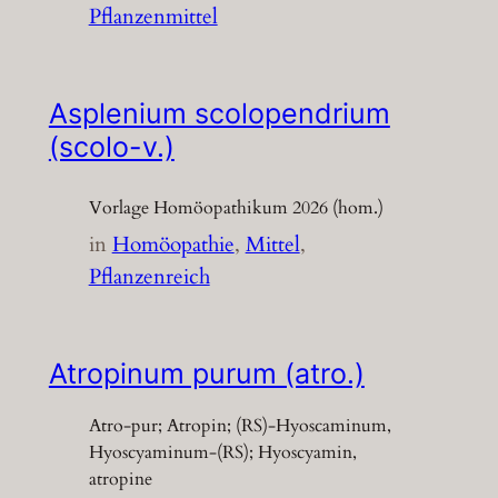
Pflanzenmittel
Asplenium scolopendrium
(scolo-v.)
Vorlage Homöopathikum 2026 (hom.)
in
Homöopathie
, 
Mittel
, 
Pflanzenreich
Atropinum purum (atro.)
Atro-pur; Atropin; (RS)-Hyoscaminum,
Hyoscyaminum-(RS); Hyoscyamin,
atropine