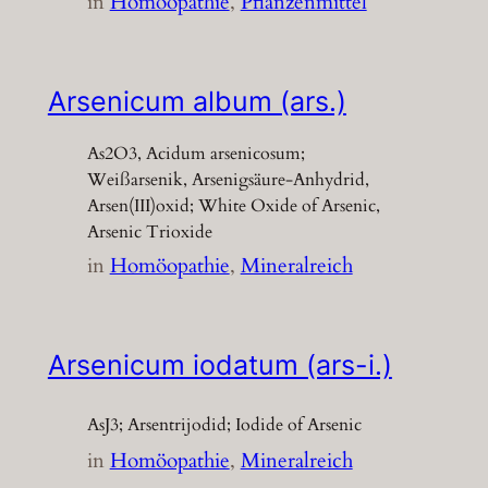
in
Homöopathie
, 
Pflanzenmittel
Arsenicum album (ars.)
As2O3, Acidum arsenicosum;
Weißarsenik, Arsenigsäure-Anhydrid,
Arsen(III)oxid; White Oxide of Arsenic,
Arsenic Trioxide
in
Homöopathie
, 
Mineralreich
Arsenicum iodatum (ars-i.)
AsJ3; Arsentrijodid; Iodide of Arsenic
in
Homöopathie
, 
Mineralreich