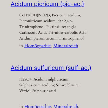
Acidum picricum (pic-ac.)
C6H2(OH(NO2)3, Picricum acidum,
Picronitricum acidum, dt.: 2,4,6-
Trinitrophenol, Pikrinsäure; engl.:
Carbazotic Acid, Tri-nitro-carbolic Acid;
Acidum picronitricum, Trinitrophenol
in
Homöopathie
, 
Mineralreich
Acidum sulfuricum (sulf-ac.)
H2SO4, Acidum sulphuricum,
Sulphuricum acidum; Schwefelsäure;
Vitriol, Sulphuric acid
in
Homöopathie
, 
Mineralreich
, 