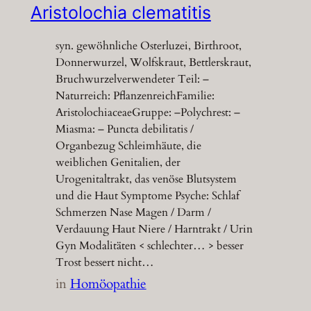
Aristolochia clematitis
syn. gewöhnliche Osterluzei, Birthroot,
Donnerwurzel, Wolfskraut, Bettlerskraut,
Bruchwurzelverwendeter Teil: –
Naturreich: PflanzenreichFamilie:
AristolochiaceaeGruppe: –Polychrest: –
Miasma: – Puncta debilitatis /
Organbezug Schleimhäute, die
weiblichen Genitalien, der
Urogenitaltrakt, das venöse Blutsystem
und die Haut Symptome Psyche: Schlaf
Schmerzen Nase Magen / Darm /
Verdauung Haut Niere / Harntrakt / Urin
Gyn Modalitäten < schlechter… > besser
Trost bessert nicht…
in
Homöopathie