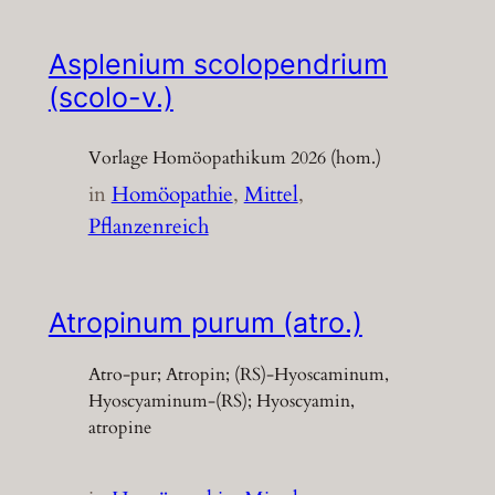
Asplenium scolopendrium
(scolo-v.)
Vorlage Homöopathikum 2026 (hom.)
in
Homöopathie
, 
Mittel
, 
Pflanzenreich
Atropinum purum (atro.)
Atro-pur; Atropin; (RS)-Hyoscaminum,
Hyoscyaminum-(RS); Hyoscyamin,
atropine