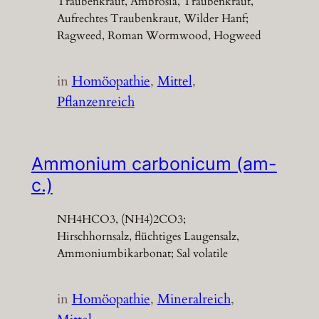
Traubenkraut, Ambrosia, Traubenkraut,
Aufrechtes Traubenkraut, Wilder Hanf;
Ragweed, Roman Wormwood, Hogweed
in
Homöopathie
, 
Mittel
, 
Pflanzenreich
Ammonium carbonicum (am-
c.)
NH4HCO3, (NH4)2CO3;
Hirschhornsalz, flüchtiges Laugensalz,
Ammoniumbikarbonat; Sal volatile
in
Homöopathie
, 
Mineralreich
, 