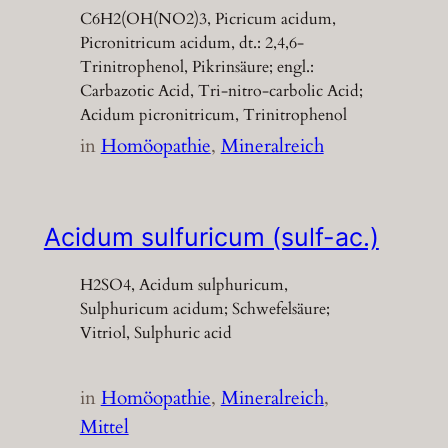
C6H2(OH(NO2)3, Picricum acidum,
Picronitricum acidum, dt.: 2,4,6-
Trinitrophenol, Pikrinsäure; engl.:
Carbazotic Acid, Tri-nitro-carbolic Acid;
Acidum picronitricum, Trinitrophenol
in
Homöopathie
, 
Mineralreich
Acidum sulfuricum (sulf-ac.)
H2SO4, Acidum sulphuricum,
Sulphuricum acidum; Schwefelsäure;
Vitriol, Sulphuric acid
in
Homöopathie
, 
Mineralreich
, 
Mittel