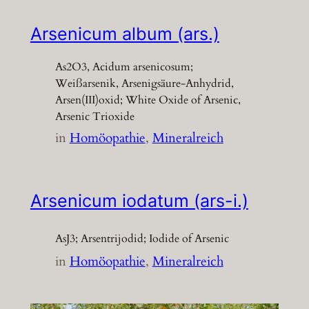
Arsenicum album (ars.)
As2O3, Acidum arsenicosum;
Weißarsenik, Arsenigsäure-Anhydrid,
Arsen(III)oxid; White Oxide of Arsenic,
Arsenic Trioxide
in
Homöopathie
, 
Mineralreich
Arsenicum iodatum (ars-i.)
AsJ3; Arsentrijodid; Iodide of Arsenic
in
Homöopathie
, 
Mineralreich