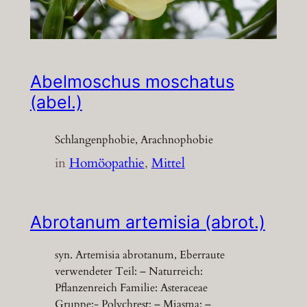
Abelmoschus moschatus
(abel.)
Schlangenphobie, Arachnophobie
in
Homöopathie
, 
Mittel
Abrotanum artemisia (abrot.)
syn. Artemisia abrotanum, Eberraute
verwendeter Teil: – Naturreich:
Pflanzenreich Familie: Asteraceae
Gruppe:- Polychrest: – Miasma: –