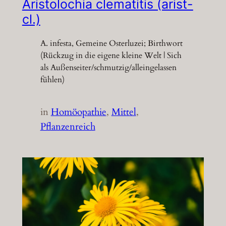
Aristolochia clematitis (arist-
cl.)
A. infesta, Gemeine Osterluzei; Birthwort
(Rückzug in die eigene kleine Welt | Sich
als Außenseiter/schmutzig/alleingelassen
fühlen)
in
Homöopathie
, 
Mittel
, 
Pflanzenreich