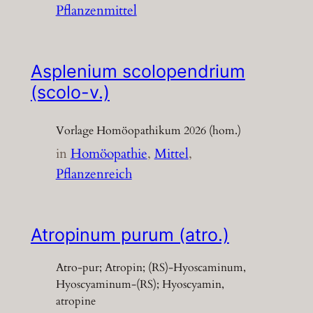
Pflanzenmittel
Asplenium scolopendrium
(scolo-v.)
Vorlage Homöopathikum 2026 (hom.)
in
Homöopathie
, 
Mittel
, 
Pflanzenreich
Atropinum purum (atro.)
Atro-pur; Atropin; (RS)-Hyoscaminum,
Hyoscyaminum-(RS); Hyoscyamin,
atropine