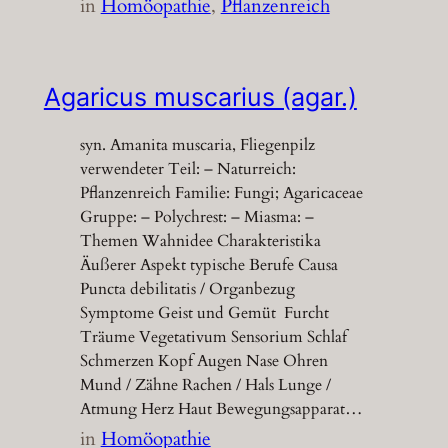
in
Homöopathie
, 
Pflanzenreich
Agaricus muscarius (agar.)
syn. Amanita muscaria, Fliegenpilz
verwendeter Teil: – Naturreich:
Pflanzenreich Familie: Fungi; Agaricaceae
Gruppe: – Polychrest: – Miasma: –
Themen Wahnidee Charakteristika
Äußerer Aspekt typische Berufe Causa
Puncta debilitatis / Organbezug
Symptome Geist und Gemüt Furcht
Träume Vegetativum Sensorium Schlaf
Schmerzen Kopf Augen Nase Ohren
Mund / Zähne Rachen / Hals Lunge /
Atmung Herz Haut Bewegungsapparat…
in
Homöopathie