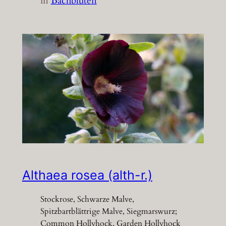
in
Bachblüten
Althaea rosea (alth-r.)
Stockrose, Schwarze Malve,
Spitzbartblättrige Malve, Siegmarswurz;
Common Hollyhock, Garden Hollyhock