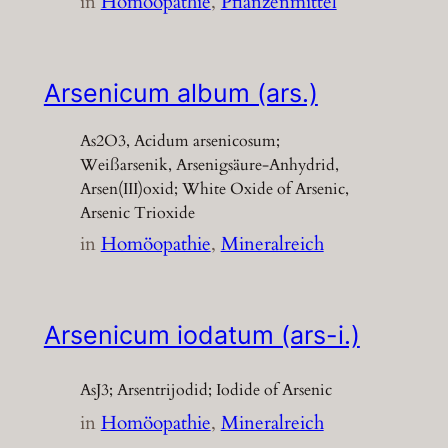
in
Homöopathie
, 
Pflanzenmittel
Arsenicum album (ars.)
As2O3, Acidum arsenicosum;
Weißarsenik, Arsenigsäure-Anhydrid,
Arsen(III)oxid; White Oxide of Arsenic,
Arsenic Trioxide
in
Homöopathie
, 
Mineralreich
Arsenicum iodatum (ars-i.)
AsJ3; Arsentrijodid; Iodide of Arsenic
in
Homöopathie
, 
Mineralreich