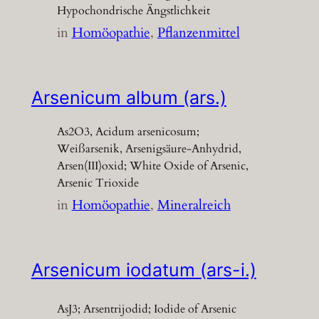
Hypochondrische Ängstlichkeit
in
Homöopathie
, 
Pflanzenmittel
Arsenicum album (ars.)
As2O3, Acidum arsenicosum;
Weißarsenik, Arsenigsäure-Anhydrid,
Arsen(III)oxid; White Oxide of Arsenic,
Arsenic Trioxide
in
Homöopathie
, 
Mineralreich
Arsenicum iodatum (ars-i.)
AsJ3; Arsentrijodid; Iodide of Arsenic