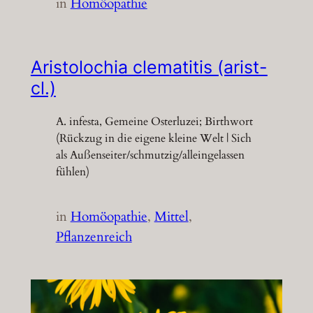
in
Homöopathie
Aristolochia clematitis (arist-
cl.)
A. infesta, Gemeine Osterluzei; Birthwort
(Rückzug in die eigene kleine Welt | Sich
als Außenseiter/schmutzig/alleingelassen
fühlen)
in
Homöopathie
, 
Mittel
, 
Pflanzenreich