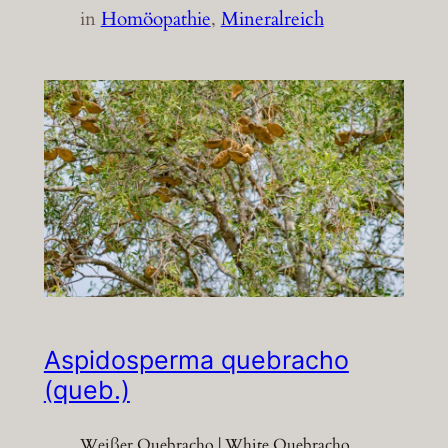
in
Homöopathie
, 
Mineralreich
Aspidosperma quebracho
(queb.)
Weißer Quebracho | White Quebracho