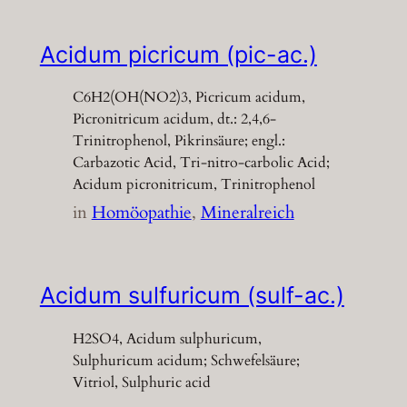
Acidum picricum (pic-ac.)
C6H2(OH(NO2)3, Picricum acidum,
Picronitricum acidum, dt.: 2,4,6-
Trinitrophenol, Pikrinsäure; engl.:
Carbazotic Acid, Tri-nitro-carbolic Acid;
Acidum picronitricum, Trinitrophenol
in
Homöopathie
, 
Mineralreich
Acidum sulfuricum (sulf-ac.)
H2SO4, Acidum sulphuricum,
Sulphuricum acidum; Schwefelsäure;
Vitriol, Sulphuric acid