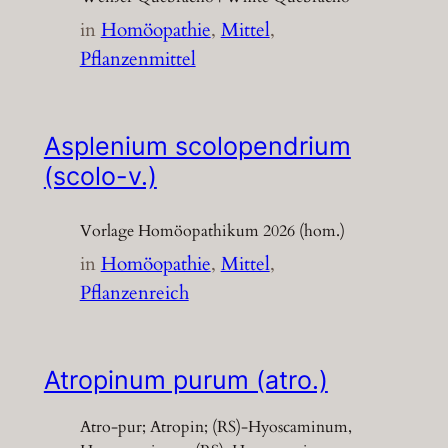
in
Homöopathie
, 
Mittel
, 
Pflanzenmittel
Asplenium scolopendrium
(scolo-v.)
Vorlage Homöopathikum 2026 (hom.)
in
Homöopathie
, 
Mittel
, 
Pflanzenreich
Atropinum purum (atro.)
Atro-pur; Atropin; (RS)-Hyoscaminum,