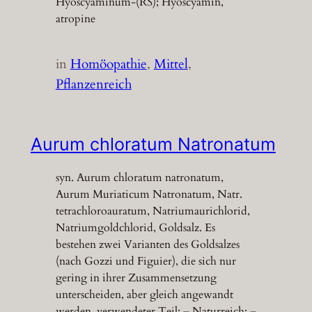
Hyoscyaminum-(RS); Hyoscyamin,
atropine
in
Homöopathie
, 
Mittel
, 
Pflanzenreich
Aurum chloratum Natronatum
syn. Aurum chloratum natronatum,
Aurum Muriaticum Natronatum, Natr.
tetrachloroauratum, Natriumaurichlorid,
Natriumgoldchlorid, Goldsalz. Es
bestehen zwei Varianten des Goldsalzes
(nach Gozzi und Figuier), die sich nur
gering in ihrer Zusammensetzung
unterscheiden, aber gleich angewandt
werden. verwendeter Teil: – Naturreich: –