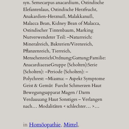
syn. Semecarpus anacardium, Ostindische
Elefantenlaus, Ostindische Herzfrucht,
Anakardien-Herznuß, Malakkanuß,
Malacca Bean, Kidney Bean of Malacca,
Ostindischer Tintenbaum, Marking
Nutverwendeter Teil: –Naturreich:
Mineralreich, Bakterien/Virenreich,
Pflanzenreich, Tierreich,
MenschenreichOrdnung:Gattung:Familie:
AnacardiaceaeGruppe (Scholten):Serie
(Scholten): –Periode (Scholten): –
Polychrest: –Miasma: – Aspekt Symptome
Geist & Gemüt Furcht Schmerzen Haut
Bewegungsapparat Magen / Darm
Verdauuang Haut Sonstiges – Verlangen
nach… Modalitäten < schlechter… >…
in
Homöopathie
, 
Mittel
, 