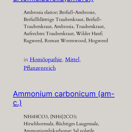
Ambrosia elatior; Beifuß-Ambrosie,
Beifußblättrige Traubenkraut, Beifuß-
Traubenkraut, Ambrosia, Traubenkraut,
Aufrechtes Traubenkraut, Wilder Hanf;
Ragweed, Roman Wormwood, Hogweed
in
Homöopathie
, 
Mittel
, 
Pflanzenreich
Ammonium carbonicum (am-
c.)
NH4HCO3, (NH4)2CO3;
Hirschhornsalz, flüchtiges Laugensalz,
Ammoniumbikarbonat; Sal volatile