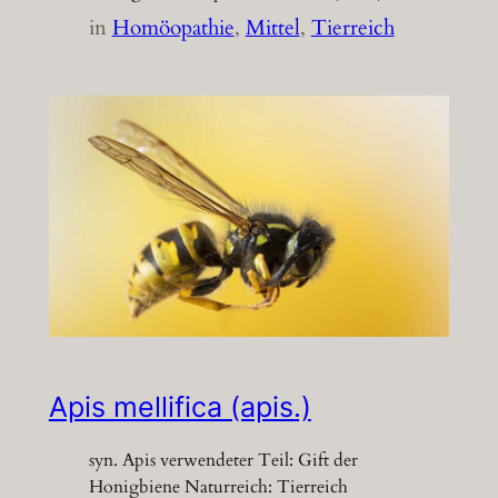
in
Homöopathie
, 
Mittel
, 
Tierreich
Apis mellifica (apis.)
syn. Apis verwendeter Teil: Gift der
Honigbiene Naturreich: Tierreich