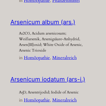
in
Homöopathie
, 
Pflanzenmittel
Arsenicum album (ars.)
As2O3, Acidum arsenicosum;
Weißarsenik, Arsenigsäure-Anhydrid,
Arsen(III)oxid; White Oxide of Arsenic,
Arsenic Trioxide
in
Homöopathie
, 
Mineralreich
Arsenicum iodatum (ars-i.)
AsJ3; Arsentrijodid; Iodide of Arsenic
in
Homöopathie
, 
Mineralreich