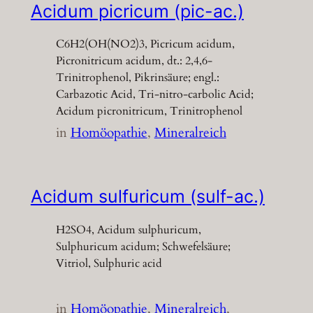
Acidum picricum (pic-ac.)
C6H2(OH(NO2)3, Picricum acidum,
Picronitricum acidum, dt.: 2,4,6-
Trinitrophenol, Pikrinsäure; engl.:
Carbazotic Acid, Tri-nitro-carbolic Acid;
Acidum picronitricum, Trinitrophenol
in
Homöopathie
, 
Mineralreich
Acidum sulfuricum (sulf-ac.)
H2SO4, Acidum sulphuricum,
Sulphuricum acidum; Schwefelsäure;
Vitriol, Sulphuric acid
in
Homöopathie
, 
Mineralreich
, 