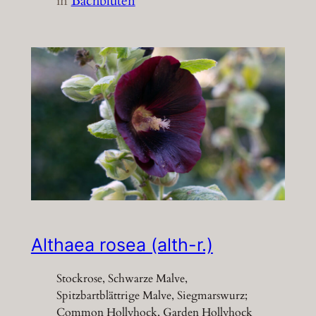
in
Bachblüten
Althaea rosea (alth-r.)
Stockrose, Schwarze Malve,
Spitzbartblättrige Malve, Siegmarswurz;
Common Hollyhock, Garden Hollyhock