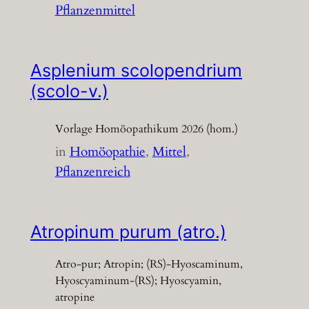
Pflanzenmittel
Asplenium scolopendrium
(scolo-v.)
Vorlage Homöopathikum 2026 (hom.)
in
Homöopathie
, 
Mittel
, 
Pflanzenreich
Atropinum purum (atro.)
Atro-pur; Atropin; (RS)-Hyoscaminum,
Hyoscyaminum-(RS); Hyoscyamin,
atropine