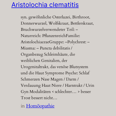
Aristolochia clematitis
syn. gewöhnliche Osterluzei, Birthroot,
Donnerwurzel, Wolfskraut, Bettlerskraut,
Bruchwurzelverwendeter Teil: –
Naturreich: PflanzenreichFamilie:
AristolochiaceaeGruppe: –Polychrest: –
Miasma: – Puncta debilitatis /
Organbezug Schleimhäute, die
weiblichen Genitalien, der
Urogenitaltrakt, das venöse Blutsystem
und die Haut Symptome Psyche: Schlaf
Schmerzen Nase Magen / Darm /
Verdauung Haut Niere / Harntrakt / Urin
Gyn Modalitäten < schlechter… > besser
Trost bessert nicht…
in
Homöopathie