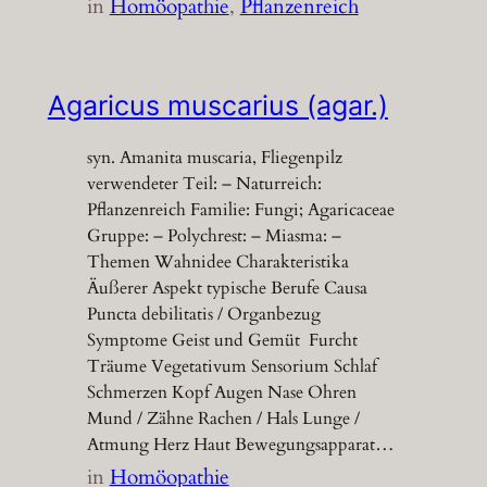
in
Homöopathie
, 
Pflanzenreich
Agaricus muscarius (agar.)
syn. Amanita muscaria, Fliegenpilz
verwendeter Teil: – Naturreich:
Pflanzenreich Familie: Fungi; Agaricaceae
Gruppe: – Polychrest: – Miasma: –
Themen Wahnidee Charakteristika
Äußerer Aspekt typische Berufe Causa
Puncta debilitatis / Organbezug
Symptome Geist und Gemüt Furcht
Träume Vegetativum Sensorium Schlaf
Schmerzen Kopf Augen Nase Ohren
Mund / Zähne Rachen / Hals Lunge /
Atmung Herz Haut Bewegungsapparat…
in
Homöopathie