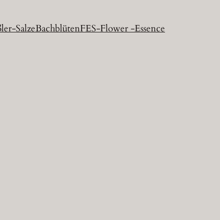
ler-Salze
Bachblüten
FES-Flower -Essence