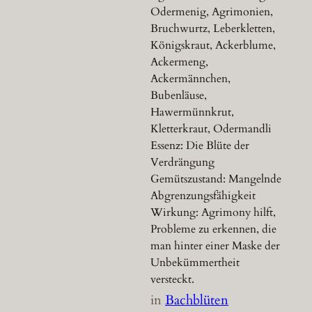
Odermenig, Agrimonien,
Bruchwurtz, Leberkletten,
Königskraut, Ackerblume,
Ackermeng,
Ackermännchen,
Bubenläuse,
Hawermünnkrut,
Kletterkraut, Odermandli
Essenz: Die Blüte der
Verdrängung
Gemütszustand: Mangelnde
Abgrenzungsfähigkeit
Wirkung: Agrimony hilft,
Probleme zu erkennen, die
man hinter einer Maske der
Unbekümmertheit
versteckt.
in
Bachblüten