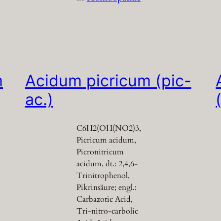
m
Acidum picricum (pic-
ac.)
C6H2(OH(NO2)3,
Picricum acidum,
Picronitricum
acidum, dt.: 2,4,6-
Trinitrophenol,
Pikrinsäure; engl.:
Carbazotic Acid,
Tri-nitro-carbolic