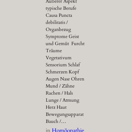
Äußerer Aspekt
typische Berufe
Causa Puncta
debilitatis /
Organbezug
Symptome Geist
und Gemüt Furcht
Träume
Vegetativum
Sensorium Schlaf
Schmerzen Kopf
Augen Nase Ohren
Mund / Zähne
Rachen / Hals
Lunge / Atmung
Herz Haut
Bewegungsapparat
Bauch /…
in
Homöopathie