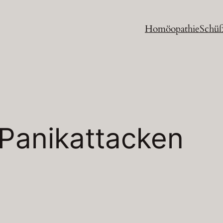
Homöopathie
Schüß
Panikattacken