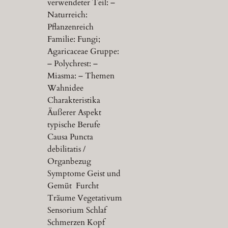
verwendeter Teil: –
Naturreich:
Pflanzenreich
Familie: Fungi;
Agaricaceae Gruppe:
– Polychrest: –
Miasma: – Themen
Wahnidee
Charakteristika
Äußerer Aspekt
typische Berufe
Causa Puncta
debilitatis /
Organbezug
Symptome Geist und
Gemüt Furcht
Träume Vegetativum
Sensorium Schlaf
Schmerzen Kopf