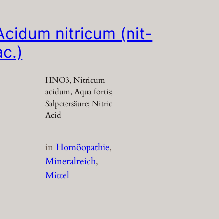
Acidum nitricum (nit-
ac.)
HNO3, Nitricum
acidum, Aqua fortis;
Salpetersäure; Nitric
Acid
in
Homöopathie
, 
Mineralreich
, 
Mittel