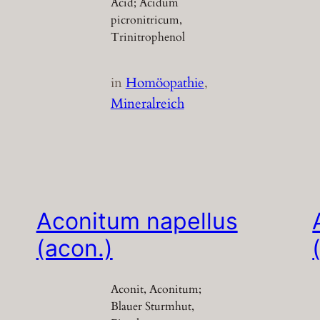
Acid; Acidum
picronitricum,
Trinitrophenol
in
Homöopathie
, 
Mineralreich
Aconitum napellus
(acon.)
Aconit, Aconitum;
Blauer Sturmhut,