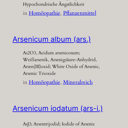
Hypochondrische Ängstlichkeit
in
Homöopathie
, 
Pflanzenmittel
Arsenicum album (ars.)
As2O3, Acidum arsenicosum;
Weißarsenik, Arsenigsäure-Anhydrid,
Arsen(III)oxid; White Oxide of Arsenic,
Arsenic Trioxide
in
Homöopathie
, 
Mineralreich
Arsenicum iodatum (ars-i.)
AsJ3; Arsentrijodid; Iodide of Arsenic