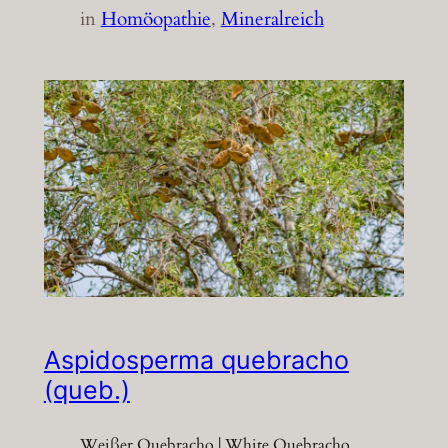
in
Homöopathie
, 
Mineralreich
Aspidosperma quebracho
(queb.)
Weißer Quebracho | White Quebracho