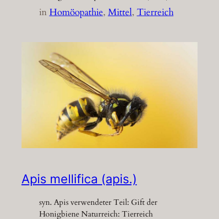
in
Homöopathie
, 
Mittel
, 
Tierreich
Apis mellifica (apis.)
syn. Apis verwendeter Teil: Gift der
Honigbiene Naturreich: Tierreich