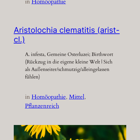
in
Homöopathie
Aristolochia clematitis (arist-
cl.)
A. infesta, Gemeine Osterluzei; Birthwort
(Rückzug in die eigene kleine Welt | Sich
als Außenseiter/schmutzig/alleingelassen
fühlen)
in
Homöopathie
, 
Mittel
, 
Pflanzenreich