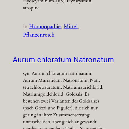
Hyoscyaminum-(RS); Hyoscyamin,
atropine
in
Homöopathie
, 
Mittel
, 
Pflanzenreich
Aurum chloratum Natronatum
syn. Aurum chloratum natronatum,
Aurum Muriaticum Natronatum, Natr.
tetrachloroauratum, Natriumaurichlorid,
Natriumgoldchlorid, Goldsalz. Es
bestehen zwei Varianten des Goldsalzes
(nach Gozzi und Figuier), die sich nur
gering in ihrer Zusammensetzung
unterscheiden, aber gleich angewandt
werden. verwendeter Teil: – Naturreich: –