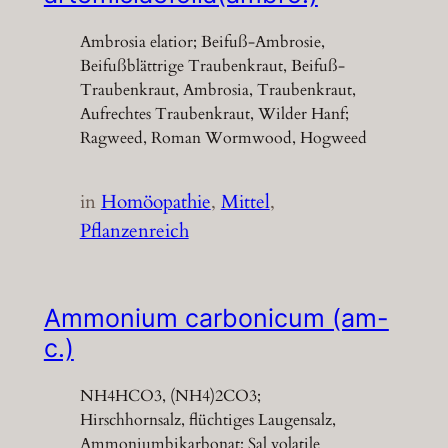
Ambrosia elatior; Beifuß-Ambrosie,
Beifußblättrige Traubenkraut, Beifuß-
Traubenkraut, Ambrosia, Traubenkraut,
Aufrechtes Traubenkraut, Wilder Hanf;
Ragweed, Roman Wormwood, Hogweed
in
Homöopathie
, 
Mittel
, 
Pflanzenreich
Ammonium carbonicum (am-
c.)
NH4HCO3, (NH4)2CO3;
Hirschhornsalz, flüchtiges Laugensalz,
Ammoniumbikarbonat; Sal volatile