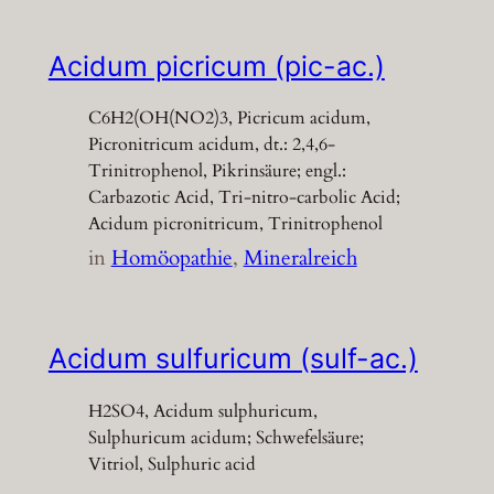
Acidum picricum (pic-ac.)
C6H2(OH(NO2)3, Picricum acidum,
Picronitricum acidum, dt.: 2,4,6-
Trinitrophenol, Pikrinsäure; engl.:
Carbazotic Acid, Tri-nitro-carbolic Acid;
Acidum picronitricum, Trinitrophenol
in
Homöopathie
, 
Mineralreich
Acidum sulfuricum (sulf-ac.)
H2SO4, Acidum sulphuricum,
Sulphuricum acidum; Schwefelsäure;
Vitriol, Sulphuric acid