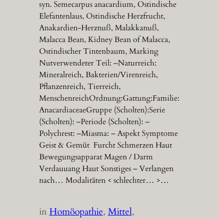
syn. Semecarpus anacardium, Ostindische
Elefantenlaus, Ostindische Herzfrucht,
Anakardien-Herznuß, Malakkanuß,
Malacca Bean, Kidney Bean of Malacca,
Ostindischer Tintenbaum, Marking
Nutverwendeter Teil: –Naturreich:
Mineralreich, Bakterien/Virenreich,
Pflanzenreich, Tierreich,
MenschenreichOrdnung:Gattung:Familie:
AnacardiaceaeGruppe (Scholten):Serie
(Scholten): –Periode (Scholten): –
Polychrest: –Miasma: – Aspekt Symptome
Geist & Gemüt Furcht Schmerzen Haut
Bewegungsapparat Magen / Darm
Verdauuang Haut Sonstiges – Verlangen
nach… Modalitäten < schlechter… >…
in
Homöopathie
, 
Mittel
, 