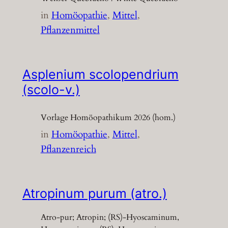
in
Homöopathie
, 
Mittel
, 
Pflanzenmittel
Asplenium scolopendrium
(scolo-v.)
Vorlage Homöopathikum 2026 (hom.)
in
Homöopathie
, 
Mittel
, 
Pflanzenreich
Atropinum purum (atro.)
Atro-pur; Atropin; (RS)-Hyoscaminum,