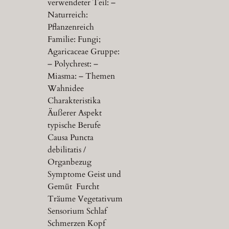
verwendeter Teil: –
Naturreich:
Pflanzenreich
Familie: Fungi;
Agaricaceae Gruppe:
– Polychrest: –
Miasma: – Themen
Wahnidee
Charakteristika
Äußerer Aspekt
typische Berufe
Causa Puncta
debilitatis /
Organbezug
Symptome Geist und
Gemüt Furcht
Träume Vegetativum
Sensorium Schlaf
Schmerzen Kopf