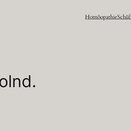
Homöopathie
Schüß
olnd.