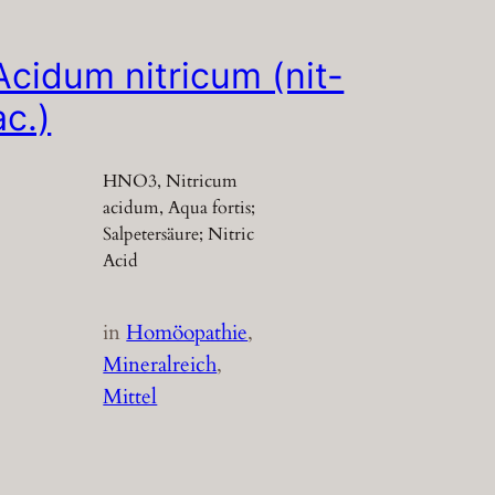
Acidum nitricum (nit-
ac.)
HNO3, Nitricum
acidum, Aqua fortis;
Salpetersäure; Nitric
Acid
in
Homöopathie
, 
Mineralreich
, 
Mittel