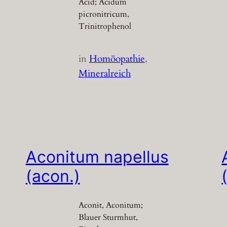
Acid; Acidum
picronitricum,
Trinitrophenol
in
Homöopathie
, 
Mineralreich
Aconitum napellus
(acon.)
Aconit, Aconitum;
Blauer Sturmhut,