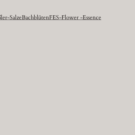
ler-Salze
Bachblüten
FES-Flower -Essence