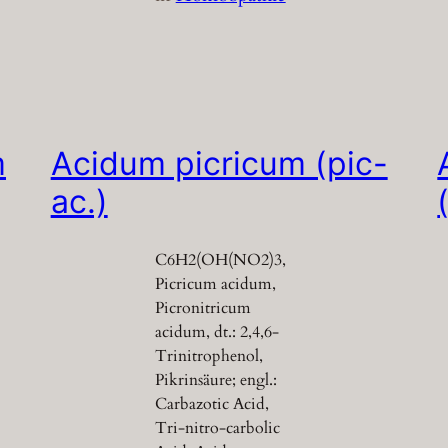
m
Acidum picricum (pic-
ac.)
C6H2(OH(NO2)3,
Picricum acidum,
Picronitricum
acidum, dt.: 2,4,6-
Trinitrophenol,
Pikrinsäure; engl.:
Carbazotic Acid,
Tri-nitro-carbolic