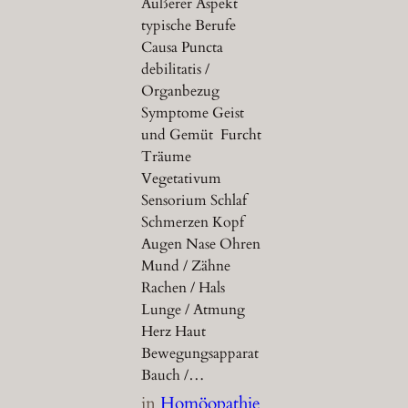
Äußerer Aspekt
typische Berufe
Causa Puncta
debilitatis /
Organbezug
Symptome Geist
und Gemüt Furcht
Träume
Vegetativum
Sensorium Schlaf
Schmerzen Kopf
Augen Nase Ohren
Mund / Zähne
Rachen / Hals
Lunge / Atmung
Herz Haut
Bewegungsapparat
Bauch /…
in
Homöopathie